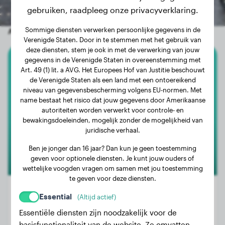
gebruiken, raadpleeg onze privacyverklaring.
Sommige diensten verwerken persoonlijke gegevens in de
Andere willekeurige honden
Verenigde Staten. Door in te stemmen met het gebruik van
deze diensten, stem je ook in met de verwerking van jouw
gegevens in de Verenigde Staten in overeenstemming met
Dwergkeeshond
Art. 49 (1) lit. a AVG. Het Europees Hof van Justitie beschouwt
de Verenigde Staten als een land met een ontoereikend
niveau van gegevensbescherming volgens EU-normen. Met
Perla
name bestaat het risico dat jouw gegevens door Amerikaanse
autoriteiten worden verwerkt voor controle- en
bewakingsdoeleinden, mogelijk zonder de mogelijkheid van
juridische verhaal.
Ben je jonger dan 16 jaar? Dan kun je geen toestemming
geven voor optionele diensten. Je kunt jouw ouders of
wettelijke voogden vragen om samen met jou toestemming
te geven voor deze diensten.
Essential
(Altijd actief)
Essentiële diensten zijn noodzakelijk voor de
Gewicht:
1 kg
basisfunctionaliteit van de website. Ze omvatten