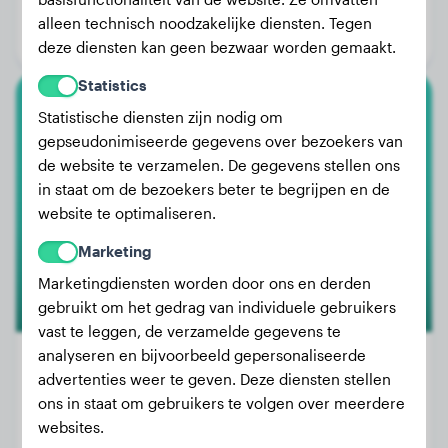
Leeftijd:
1 jaar, 4 maanden
alleen technisch noodzakelijke diensten. Tegen
Geslacht:
Teef
deze diensten kan geen bezwaar worden gemaakt.
Statistics
Statistische diensten zijn nodig om
Boxer
gepseudonimiseerde gegevens over bezoekers van
de website te verzamelen. De gegevens stellen ons
Kronos
in staat om de bezoekers beter te begrijpen en de
website te optimaliseren.
Marketing
Marketingdiensten worden door ons en derden
gebruikt om het gedrag van individuele gebruikers
vast te leggen, de verzamelde gegevens te
analyseren en bijvoorbeeld gepersonaliseerde
advertenties weer te geven. Deze diensten stellen
ons in staat om gebruikers te volgen over meerdere
Gewicht:
24 kg
websites.
Leeftijd:
1 jaar, 6 maanden