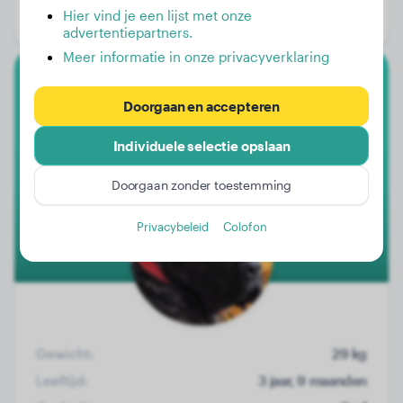
Hier vind je een lijst met onze
Geslacht:
Reu
advertentiepartners.
Meer informatie in onze privacyverklaring
Dogo Canario
Doorgaan en accepteren
Priya
Individuele selectie opslaan
Doorgaan zonder toestemming
Privacybeleid
Colofon
Gewicht:
29 kg
Leeftijd:
3 jaar, 9 maanden