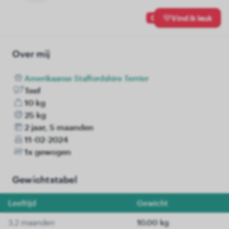
0
Vind ik leuk
Over mij
Amerikaanse Staffordshire Terrier
Teef
10 kg
25 kg
2 jaar, 5 maanden
11-02-2024
1x gewogen
Gewichtstabel
Leeftijd
Gewicht
3.2 maanden
10.00 kg