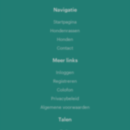
Navigatie
Startpagina
Hondenrassen
Honden
Contact
Meer links
Inloggen
Registreren
Colofon
Privacybeleid
Algemene voorwaarden
Talen