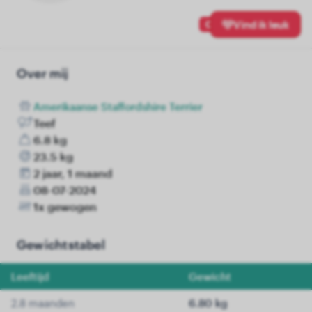
0
Vind ik leuk
Over mij
Amerikaanse Staffordshire Terrier
Teef
6.8 kg
23.5 kg
2 jaar, 1 maand
08-07-2024
1x gewogen
Gewichtstabel
Leeftijd
Gewicht
2.8 maanden
6.80 kg