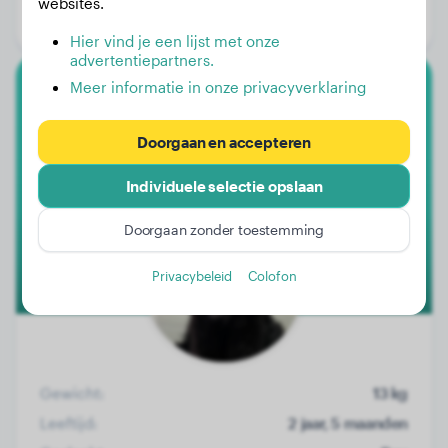
websites.
Geslacht:
Teef
Hier vind je een lijst met onze
advertentiepartners.
Meer informatie in onze privacyverklaring
Cocker Spaniël
Doorgaan en accepteren
Igor
Individuele selectie opslaan
Doorgaan zonder toestemming
Privacybeleid
Colofon
Gewicht:
13 kg
Leeftijd:
2 jaar, 5 maanden