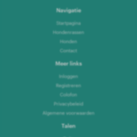
Navigatie
Startpagina
Hondenrassen
Honden
Contact
Meer links
Inloggen
Registreren
Colofon
Privacybeleid
Algemene voorwaarden
Talen