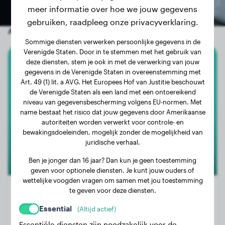
meer informatie over hoe we jouw gegevens
gebruiken, raadpleeg onze privacyverklaring.
Andere willekeurige honden
Sommige diensten verwerken persoonlijke gegevens in de
Verenigde Staten. Door in te stemmen met het gebruik van
deze diensten, stem je ook in met de verwerking van jouw
Duits Korthaar
gegevens in de Verenigde Staten in overeenstemming met
Art. 49 (1) lit. a AVG. Het Europees Hof van Justitie beschouwt
Gaja
de Verenigde Staten als een land met een ontoereikend
niveau van gegevensbescherming volgens EU-normen. Met
name bestaat het risico dat jouw gegevens door Amerikaanse
autoriteiten worden verwerkt voor controle- en
bewakingsdoeleinden, mogelijk zonder de mogelijkheid van
juridische verhaal.
Ben je jonger dan 16 jaar? Dan kun je geen toestemming
geven voor optionele diensten. Je kunt jouw ouders of
wettelijke voogden vragen om samen met jou toestemming
te geven voor deze diensten.
Essential
(Altijd actief)
Gewicht:
23 kg
Essentiële diensten zijn noodzakelijk voor de