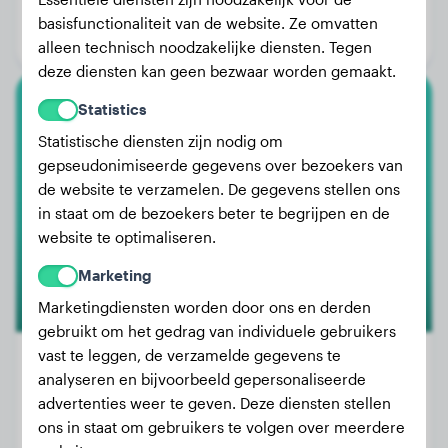
Leeftijd:
4 jaar, 2 maanden
basisfunctionaliteit van de website. Ze omvatten
Geslacht:
Teef
alleen technisch noodzakelijke diensten. Tegen
deze diensten kan geen bezwaar worden gemaakt.
Statistics
Shiba Inu
Statistische diensten zijn nodig om
gepseudonimiseerde gegevens over bezoekers van
Vega
de website te verzamelen. De gegevens stellen ons
in staat om de bezoekers beter te begrijpen en de
website te optimaliseren.
Marketing
Marketingdiensten worden door ons en derden
gebruikt om het gedrag van individuele gebruikers
vast te leggen, de verzamelde gegevens te
analyseren en bijvoorbeeld gepersonaliseerde
advertenties weer te geven. Deze diensten stellen
Gewicht:
10 kg
ons in staat om gebruikers te volgen over meerdere
Leeftijd:
3 jaar, 7 maanden