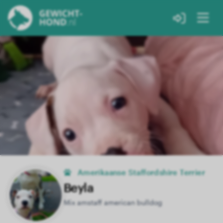
Amerikaanse Staffordshire Terrier
Beyla
Mix amstaff american bulldog