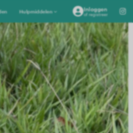
Inloggen
den
Hulpmiddelen
of registreer