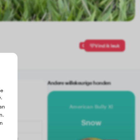
0
Vind ik leuk
Andere willekeurige honden
ze
-
an
American Bully Xl
n.
Snow
jn