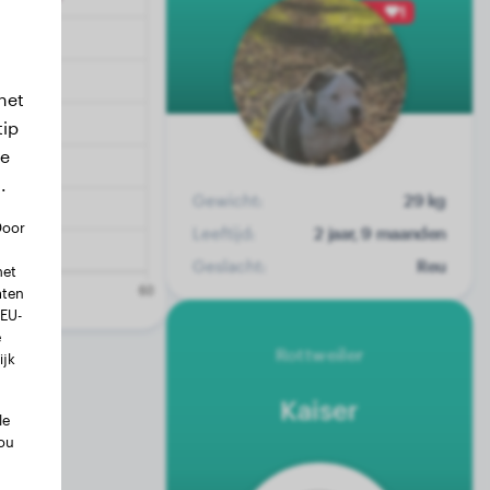
1
het
tip
we
.
Gewicht:
29 kg
Door
Leeftijd:
2 jaar, 9 maanden
Geslacht:
Reu
met
aten
 EU-
e
Rottweiler
ijk
Kaiser
le
ou