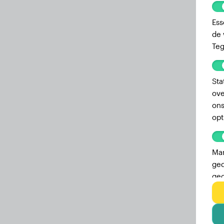
Ess
de 
Teg
Sta
ove
ons
opt
Mar
ged
geg
adv
geb