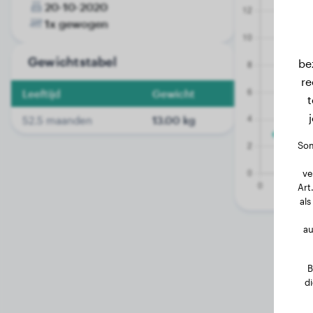
20-10-2020
1x gewogen
Gewichtstabel
be
re
Leeftijd
Gewicht
t
52.5 maanden
13.00 kg
Som
ve
Art
als
au
B
d