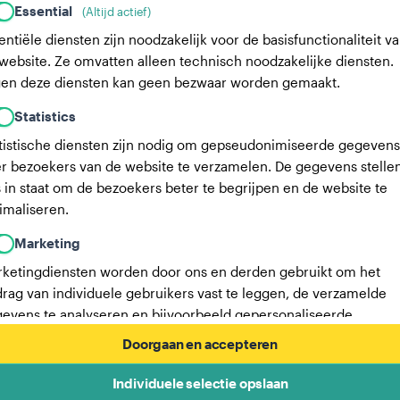
Essential
(Altijd actief)
entiële diensten zijn noodzakelijk voor de basisfunctionaliteit v
website. Ze omvatten alleen technisch noodzakelijke diensten.
en deze diensten kan geen bezwaar worden gemaakt.
Statistics
tistische diensten zijn nodig om gepseudonimiseerde gegevens
r bezoekers van de website te verzamelen. De gegevens stelle
 in staat om de bezoekers beter te begrijpen en de website te
imaliseren.
Marketing
ketingdiensten worden door ons en derden gebruikt om het
rag van individuele gebruikers vast te leggen, de verzamelde
evens te analyseren en bijvoorbeeld gepersonaliseerde
ertenties weer te geven. Deze diensten stellen ons in staat om
Doorgaan en accepteren
ruikers te volgen over meerdere websites.
Individuele selectie opslaan
Hier vind je een lijst met onze advertentiepartners.