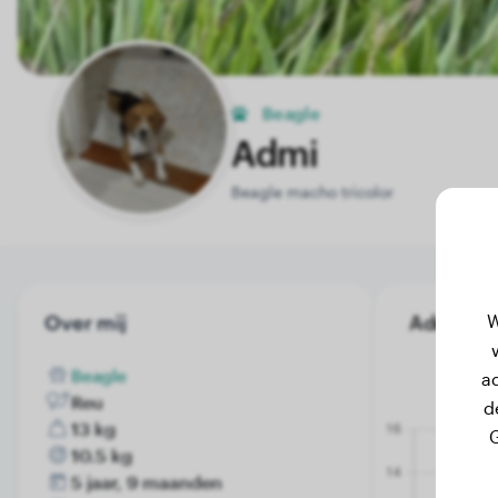
Beagle
Admi
Beagle macho tricolor
W
Over mij
Admi's g
Beagle
a
Reu
d
13 kg
G
10.5 kg
5 jaar, 9 maanden