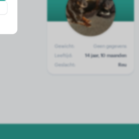
Gewicht:
Geen gegevens
Leeftijd:
14 jaar, 10 maanden
Geslacht:
Reu