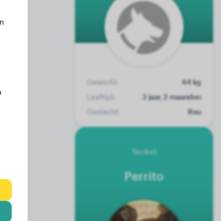
an
Gewicht:
44 kg
n
Leeftijd:
3 jaar, 2 maanden
Geslacht:
Reu
Teckel
Perrito