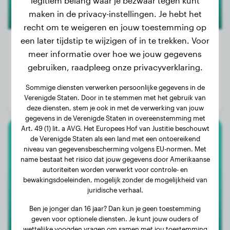
legitiem belang waar je bezwaar tegen kunt
maken in de privacy-instellingen. Je hebt het
recht om te weigeren en jouw toestemming op
een later tijdstip te wijzigen of in te trekken. Voor
meer informatie over hoe we jouw gegevens
gebruiken, raadpleeg onze privacyverklaring.
Gewicht:
23 kg
Leeftijd:
4 jaar, 5 maanden
Sommige diensten verwerken persoonlijke gegevens in de
Verenigde Staten. Door in te stemmen met het gebruik van
Geslacht:
Teef
deze diensten, stem je ook in met de verwerking van jouw
gegevens in de Verenigde Staten in overeenstemming met
Art. 49 (1) lit. a AVG. Het Europees Hof van Justitie beschouwt
de Verenigde Staten als een land met een ontoereikend
Kleine Poedel
niveau van gegevensbescherming volgens EU-normen. Met
name bestaat het risico dat jouw gegevens door Amerikaanse
Sammy
autoriteiten worden verwerkt voor controle- en
bewakingsdoeleinden, mogelijk zonder de mogelijkheid van
juridische verhaal.
Ben je jonger dan 16 jaar? Dan kun je geen toestemming
geven voor optionele diensten. Je kunt jouw ouders of
wettelijke voogden vragen om samen met jou toestemming