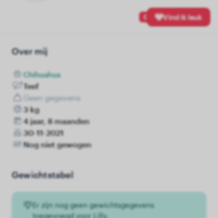
0
Vind ik leuk
Over mij
Chihuahua
Teef
Geen gegevens
3 kg
4 jaar, 8 maanden
30-11-2021
Nog niet gewogen
Gewichtstabel
Er zijn nog geen gewichtsgegevens
toegevoegd voor Lilly.