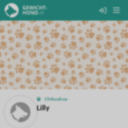
Chihuahua
Lilly