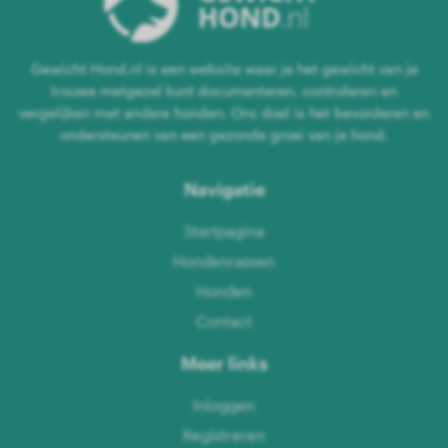
Gewicht-Hond.nl is een website waar je het gewicht van je
trouwe metgezel kunt documenteren, controleren en
vergelijken met andere honden. Ons doel is het bevorderen en
ondersteunen van een gezonde groei van je hond.
Navigatie
Startpagina
Hondenrassen
Honden
Contact
Meer links
Inloggen
Registreren