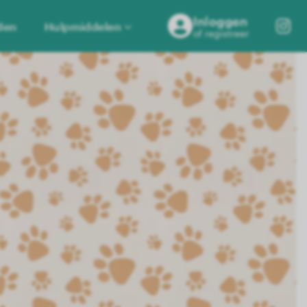
Inloggen
den
Hulpmiddelen
of registreer