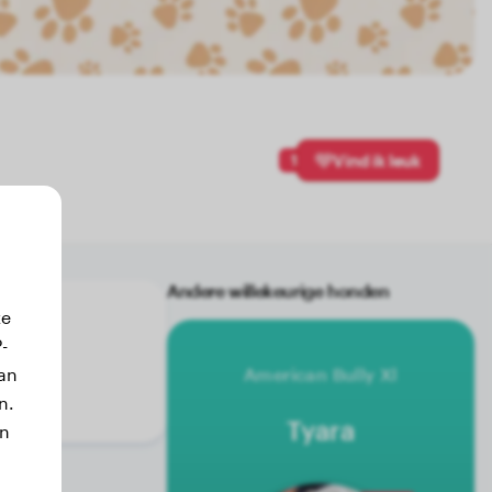
1
Vind ik leuk
Andere willekeurige honden
ze
-
an
American Bully Xl
u.
n.
Tyara
jn