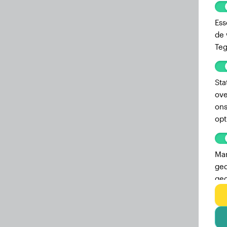
Ess
de 
Teg
Sta
ove
ons
opt
Mar
ged
geg
adv
geb