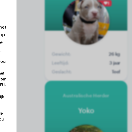
1
het
tip
we
.
Gewicht:
26 kg
Door
Leeftijd:
3 jaar
Geslacht:
Teef
met
aten
 EU-
e
Australische Herder
ijk
Yoko
le
ou