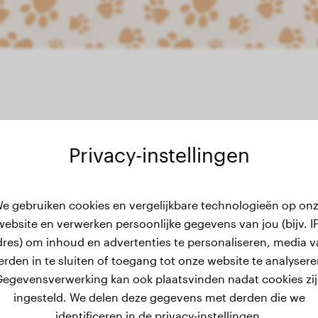
Privacy-instellingen
e gebruiken cookies en vergelijkbare technologieën op on
wichtsgeschiedenis
website en verwerken persoonlijke gegevens van jou (bijv. IP
dres) om inhoud en advertenties te personaliseren, media v
Er zijn nog geen gewichtsgegevens toegevoegd voor Bal
erden in te sluiten of toegang tot onze website te analysere
egevensverwerking kan ook plaatsvinden nadat cookies zi
ingesteld. We delen deze gegevens met derden die we
identificeren in de privacy-instellingen.