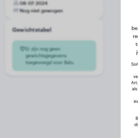
08-07-2024
Nog niet gewogen
be
Gewichtstabel
re
t
Er zijn nog geen
gewichtsgegevens
toegevoegd voor Balu.
Som
ve
Art
als
au
B
d