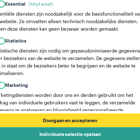
Essential
(Altijd actief)
entiële diensten zijn noodzakelijk voor de basisfunctionaliteit v
website. Ze omvatten alleen technisch noodzakelijke diensten.
en deze diensten kan geen bezwaar worden gemaakt.
Statistics
tistische diensten zijn nodig om gepseudonimiseerde gegevens
r bezoekers van de website te verzamelen. De gegevens stelle
 in staat om de bezoekers beter te begrijpen en de website te
imaliseren.
Marketing
ketingdiensten worden door ons en derden gebruikt om het
rag van individuele gebruikers vast te leggen, de verzamelde
evens te analyseren en bijvoorbeeld gepersonaliseerde
ertenties weer te geven. Deze diensten stellen ons in staat om
Doorgaan en accepteren
ruikers te volgen over meerdere websites.
Individuele selectie opslaan
Hier vind je een lijst met onze advertentiepartners.