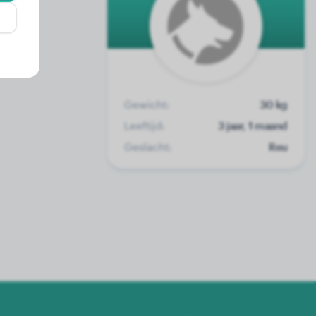
Gewicht:
30 kg
Leeftijd:
3 jaar, 1 maand
Geslacht:
Reu