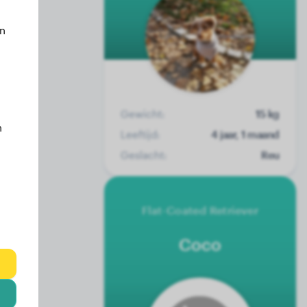
an
Gewicht:
15 kg
n
Leeftijd:
4 jaar, 1 maand
Geslacht:
Reu
Flat-Coated Retriever
Coco