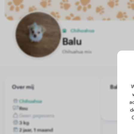
Chihuahua
Balu
Chihuahua mix
W
Over mij
Balu's ge
Chihuahua
a
Reu
d
Geen gegevens
G
3 kg
2 jaar, 1 maand