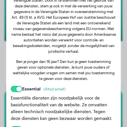
Verenigde Staten. Door in te stemmen met het gebruik van
deze diensten, stem je ook in met de verwerking van jouw
gegevens in de Verenigde Staten in overeenstemming met
Art. 49 (1) lit. a AVG. Het Europees Hof van Justitie beschouwt
de Verenigde Staten als een land met een ontoereikend
niveau van gegevensbescherming volgens EU-normen. Met
name bestaat het risico dat jouw gegevens door Amerikaanse
autoriteiten worden verwerkt voor controle- en
bewakingsdoeleinden, mogelijk zonder de mogelijkheid van
juridische verhaal.
Ben je jonger dan 16 jaar? Dan kun je geen toestemming
Gewicht:
21 kg
geven voor optionele diensten. Je kunt jouw ouders of
Leeftijd:
4 jaar, 3 maanden
wettelijke voogden vragen om samen met jou toestemming
te geven voor deze diensten.
Geslacht:
Reu
Essential
(Altijd actief)
Essentiële diensten zijn noodzakelijk voor de
Chihuahua
basisfunctionaliteit van de website. Ze omvatten
alleen technisch noodzakelijke diensten. Tegen
Lily
deze diensten kan geen bezwaar worden gemaakt.