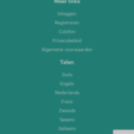
Meer links
Inloggen
Registreren
Colofon
Privacybeleid
Algemene voorwaarden
Talen
Duits
Engels
Nederlands
Frans
Zweeds
Spaans
Italiaans