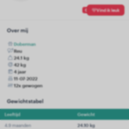
0
Vind ik leuk
Over mij
Doberman
Reu
24.1 kg
42 kg
4 jaar
11-07-2022
12x gewogen
Gewichtstabel
Leeftijd
Gewicht
4.9 maanden
24.10 kg