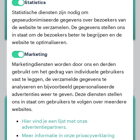
Statistics
Statistische diensten zijn nodig om
gepseudonimiseerde gegevens over bezoekers van
de website te verzamelen. De gegevens stellen ons
in staat om de bezoekers beter te begrijpen en de
website te optimaliseren.
Marketing
Marketingdiensten worden door ons en derden
Gewicht:
1 kg
gebruikt om het gedrag van individuele gebruikers
Leeftijd:
1 jaar, 3 maanden
vast te leggen, de verzamelde gegevens te
Geslacht:
Teef
analyseren en bijvoorbeeld gepersonaliseerde
advertenties weer te geven. Deze diensten stellen
ons in staat om gebruikers te volgen over meerdere
Border Collie
websites.
Hier vind je een lijst met onze
Kato
advertentiepartners.
Meer informatie in onze privacyverklaring