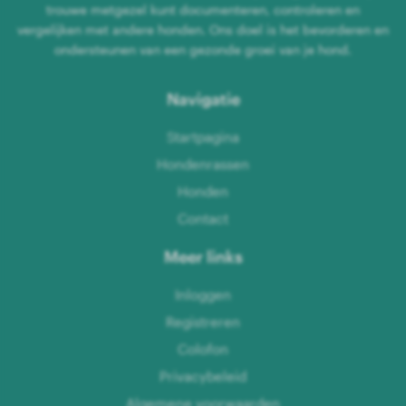
trouwe metgezel kunt documenteren, controleren en
vergelijken met andere honden. Ons doel is het bevorderen en
ondersteunen van een gezonde groei van je hond.
Navigatie
Startpagina
Hondenrassen
Honden
Contact
Meer links
Inloggen
Registreren
Colofon
Privacybeleid
Algemene voorwaarden