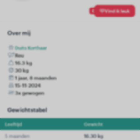
0
Vind ik leuk
Over mij
Duits Korthaar
Reu
16.3 kg
30 kg
1 jaar, 8 maanden
15-11-2024
3x gewogen
Gewichtstabel
Leeftijd
Gewicht
5 maanden
16.30 kg