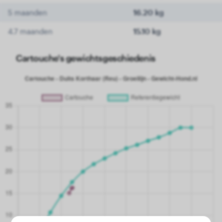
5 maanden
16.20 kg
4.7 maanden
15.10 kg
Cartouche's gewichtsgeschiedenis