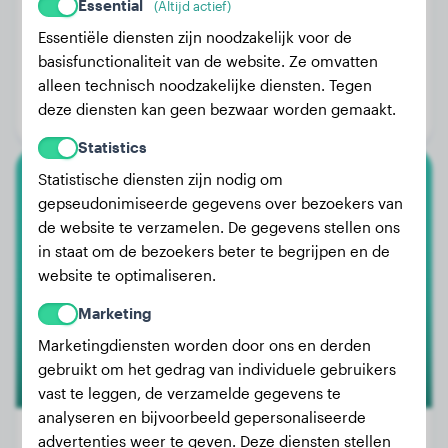
Essential
(Altijd actief)
Essentiële diensten zijn noodzakelijk voor de
Gewicht:
5 kg
basisfunctionaliteit van de website. Ze omvatten
alleen technisch noodzakelijke diensten. Tegen
Leeftijd:
5 jaar, 1 maand
deze diensten kan geen bezwaar worden gemaakt.
Geslacht:
Reu
Statistics
Statistische diensten zijn nodig om
Bull Terrier
gepseudonimiseerde gegevens over bezoekers van
de website te verzamelen. De gegevens stellen ons
Ragnar
in staat om de bezoekers beter te begrijpen en de
website te optimaliseren.
Marketing
Marketingdiensten worden door ons en derden
gebruikt om het gedrag van individuele gebruikers
vast te leggen, de verzamelde gegevens te
analyseren en bijvoorbeeld gepersonaliseerde
advertenties weer te geven. Deze diensten stellen