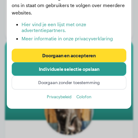
ons in staat om gebruikers te volgen over meerdere
Gewicht:
22 kg
websites.
Leeftijd:
1 jaar, 8 maanden
Hier vind je een lijst met onze
advertentiepartners.
Geslacht:
Reu
Meer informatie in onze privacyverklaring
Cane Corso
Doorgaan en accepteren
Individuele selectie opslaan
Rox
Doorgaan zonder toestemming
Privacybeleid
Colofon