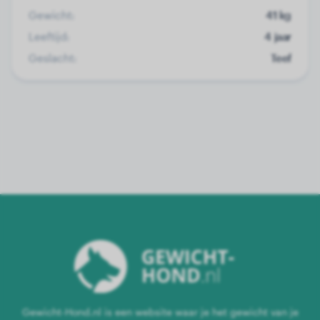
Gewicht:
41 kg
Leeftijd:
4 jaar
Geslacht:
Teef
Gewicht-Hond.nl is een website waar je het gewicht van je