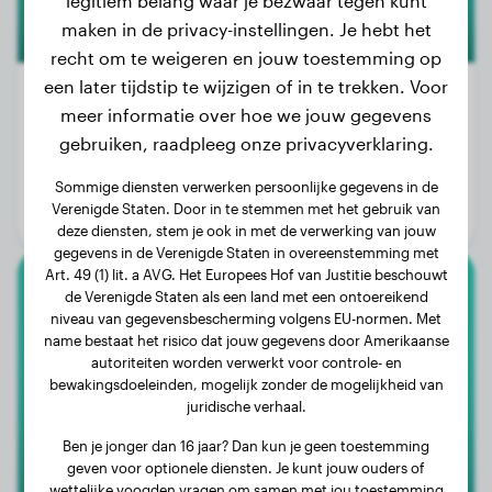
legitiem belang waar je bezwaar tegen kunt
maken in de privacy-instellingen. Je hebt het
recht om te weigeren en jouw toestemming op
een later tijdstip te wijzigen of in te trekken. Voor
meer informatie over hoe we jouw gegevens
gebruiken, raadpleeg onze privacyverklaring.
Gewicht:
18 kg
Leeftijd:
4 jaar, 6 maanden
Sommige diensten verwerken persoonlijke gegevens in de
Verenigde Staten. Door in te stemmen met het gebruik van
Geslacht:
Teef
deze diensten, stem je ook in met de verwerking van jouw
gegevens in de Verenigde Staten in overeenstemming met
Art. 49 (1) lit. a AVG. Het Europees Hof van Justitie beschouwt
de Verenigde Staten als een land met een ontoereikend
Chihuahua
niveau van gegevensbescherming volgens EU-normen. Met
name bestaat het risico dat jouw gegevens door Amerikaanse
Mari
autoriteiten worden verwerkt voor controle- en
bewakingsdoeleinden, mogelijk zonder de mogelijkheid van
juridische verhaal.
Ben je jonger dan 16 jaar? Dan kun je geen toestemming
geven voor optionele diensten. Je kunt jouw ouders of
wettelijke voogden vragen om samen met jou toestemming