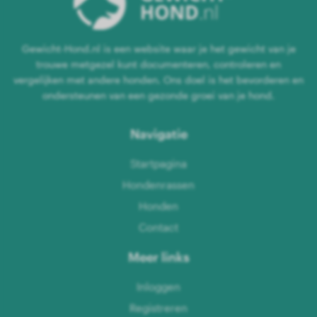
Gewicht-Hond.nl is een website waar je het gewicht van je
trouwe metgezel kunt documenteren, controleren en
vergelijken met andere honden. Ons doel is het bevorderen en
ondersteunen van een gezonde groei van je hond.
Navigatie
Startpagina
Hondenrassen
Honden
Contact
Meer links
Inloggen
Registreren