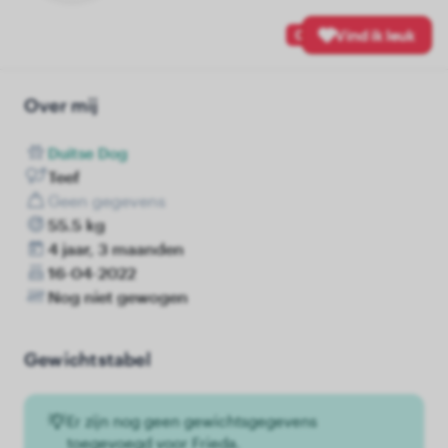
0
Vind ik leuk
Over mij
Duitse Dog
Teef
Geen gegevens
55.5 kg
4 jaar, 3 maanden
16-04-2022
Nog niet gewogen
Gewichtstabel
Er zijn nog geen gewichtsgegevens
toegevoegd voor Frieda.