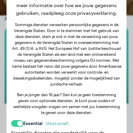
meer informatie over hoe we jouw gegevens
gebruiken, raadpleeg onze privacyverklaring.
Andere willekeurige honden
Sommige diensten verwerken persoonlijke gegevens in de
Verenigde Staten. Door in te stemmen met het gebruik van
deze diensten, stem je ook in met de verwerking van jouw
Coton De Tuléar
gegevens in de Verenigde Staten in overeenstemming met
Art. 49 (1) lit. a AVG. Het Europees Hof van Justitie beschouwt
Mila
de Verenigde Staten als een land met een ontoereikend
niveau van gegevensbescherming volgens EU-normen. Met
name bestaat het risico dat jouw gegevens door Amerikaanse
autoriteiten worden verwerkt voor controle- en
bewakingsdoeleinden, mogelijk zonder de mogelijkheid van
juridische verhaal.
Ben je jonger dan 16 jaar? Dan kun je geen toestemming
geven voor optionele diensten. Je kunt jouw ouders of
wettelijke voogden vragen om samen met jou toestemming
te geven voor deze diensten.
Essential
(Altijd actief)
Gewicht:
3 kg
Essentiële diensten zijn noodzakelijk voor de