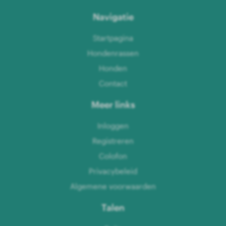
Navigatie
Startpagina
Hondenrassen
Honden
Contact
Meer links
Inloggen
Registreren
Colofon
Privacybeleid
Algemene voorwaarden
Talen