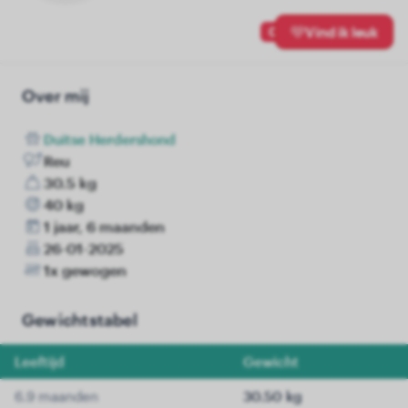
0
Vind ik leuk
Over mij
Duitse Herdershond
Reu
30.5 kg
40 kg
1 jaar, 6 maanden
26-01-2025
1x gewogen
Gewichtstabel
Leeftijd
Gewicht
6.9 maanden
30.50 kg