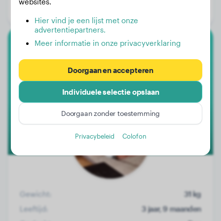
websites.
Geslacht:
Teef
Hier vind je een lijst met onze
advertentiepartners.
Meer informatie in onze privacyverklaring
Witte Zwitserse Herdershond
Doorgaan en accepteren
Riva
Individuele selectie opslaan
Doorgaan zonder toestemming
Privacybeleid
Colofon
Gewicht:
31 kg
Leeftijd:
3 jaar, 9 maanden