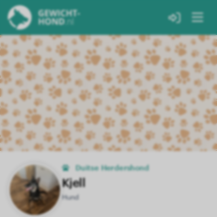
Duitse Herdershond
Kjell
Hund