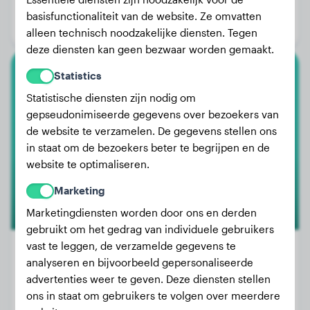
Leeftijd:
2 jaar, 11 maanden
basisfunctionaliteit van de website. Ze omvatten
Geslacht:
Teef
alleen technisch noodzakelijke diensten. Tegen
deze diensten kan geen bezwaar worden gemaakt.
Statistics
Teckel
Statistische diensten zijn nodig om
gepseudonimiseerde gegevens over bezoekers van
Oruga
de website te verzamelen. De gegevens stellen ons
in staat om de bezoekers beter te begrijpen en de
website te optimaliseren.
1
Marketing
Marketingdiensten worden door ons en derden
gebruikt om het gedrag van individuele gebruikers
vast te leggen, de verzamelde gegevens te
analyseren en bijvoorbeeld gepersonaliseerde
advertenties weer te geven. Deze diensten stellen
Gewicht:
5 kg
ons in staat om gebruikers te volgen over meerdere
Leeftijd:
2 jaar, 4 maanden