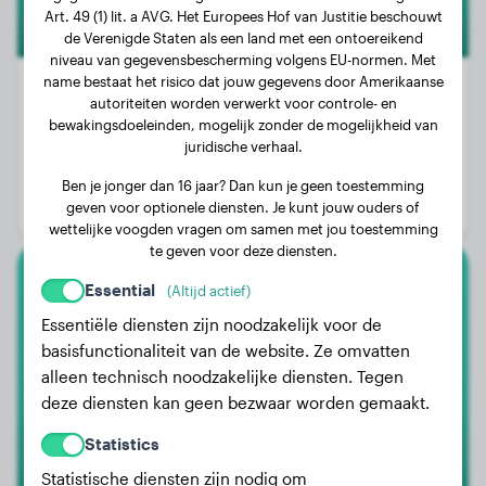
Art. 49 (1) lit. a AVG. Het Europees Hof van Justitie beschouwt
de Verenigde Staten als een land met een ontoereikend
niveau van gegevensbescherming volgens EU-normen. Met
name bestaat het risico dat jouw gegevens door Amerikaanse
autoriteiten worden verwerkt voor controle- en
bewakingsdoeleinden, mogelijk zonder de mogelijkheid van
Gewicht:
37 kg
juridische verhaal.
Leeftijd:
3 jaar, 11 maanden
Ben je jonger dan 16 jaar? Dan kun je geen toestemming
geven voor optionele diensten. Je kunt jouw ouders of
Geslacht:
Reu
wettelijke voogden vragen om samen met jou toestemming
te geven voor deze diensten.
Essential
(Altijd actief)
Witte Zwitserse Herdershond
Essentiële diensten zijn noodzakelijk voor de
Taya
basisfunctionaliteit van de website. Ze omvatten
alleen technisch noodzakelijke diensten. Tegen
deze diensten kan geen bezwaar worden gemaakt.
Statistics
Statistische diensten zijn nodig om