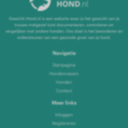
Gewicht-Hond.nl is een website waar je het gewicht van je
trouwe metgezel kunt documenteren, controleren en
vergelijken met andere honden. Ons doel is het bevorderen en
ondersteunen van een gezonde groei van je hond.
Navigatie
Startpagina
Hondenrassen
Honden
Contact
Meer links
Inloggen
Registreren