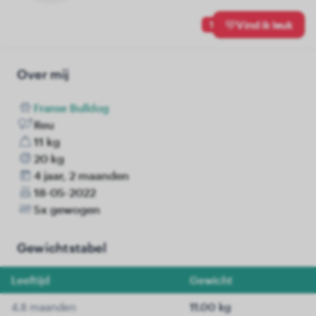
1
Vind ik leuk
Over mij
Franse Bulldog
Reu
11 kg
20 kg
4 jaar, 2 maanden
18-05-2022
5x gewogen
Gewichtstabel
Leeftijd
Gewicht
4.8 maanden
11.00 kg