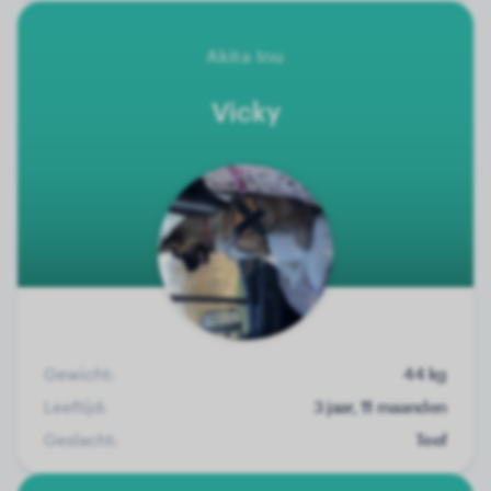
Akita Inu
Vicky
Gewicht:
44 kg
Leeftijd:
3 jaar, 11 maanden
Geslacht:
Teef