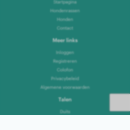
Startpagina
Hondenrassen
Honden
Contact
Meer links
Inloggen
Registreren
Colofon
Privacybeleid
Algemene voorwaarden
Talen
Duits
Engels
Nederlands