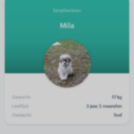
Sarplaninac
Mila
Gewicht:
17 kg
Leeftijd:
3 jaar, 5 maanden
Geslacht:
Teef