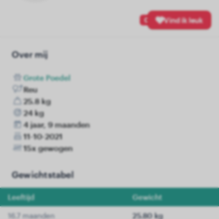
0
Vind ik leuk
Over mij
Grote Poedel
Reu
25.8 kg
24 kg
4 jaar, 9 maanden
11-10-2021
15x gewogen
Gewichtstabel
Leeftijd
Gewicht
16.7 maanden
25.80 kg