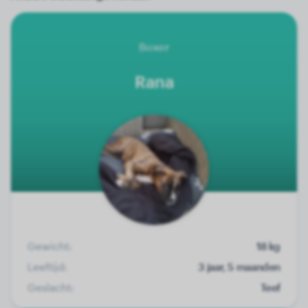
Boxer
Rana
Gewicht:
18 kg
Leeftijd:
3 jaar, 5 maanden
Geslacht:
Teef