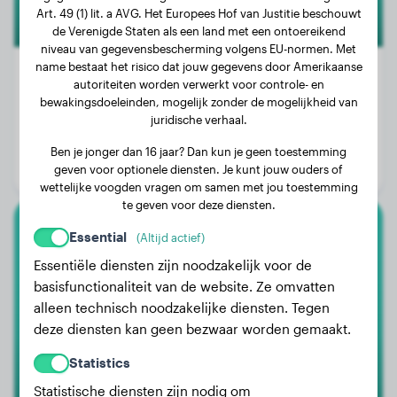
Art. 49 (1) lit. a AVG. Het Europees Hof van Justitie beschouwt
de Verenigde Staten als een land met een ontoereikend
niveau van gegevensbescherming volgens EU-normen. Met
name bestaat het risico dat jouw gegevens door Amerikaanse
autoriteiten worden verwerkt voor controle- en
bewakingsdoeleinden, mogelijk zonder de mogelijkheid van
Gewicht:
Geen gegevens
juridische verhaal.
Leeftijd:
9 jaar, 6 maanden
Ben je jonger dan 16 jaar? Dan kun je geen toestemming
geven voor optionele diensten. Je kunt jouw ouders of
Geslacht:
Reu
wettelijke voogden vragen om samen met jou toestemming
te geven voor deze diensten.
Essential
(Altijd actief)
Jack Russell Terriër
Essentiële diensten zijn noodzakelijk voor de
Rover
basisfunctionaliteit van de website. Ze omvatten
alleen technisch noodzakelijke diensten. Tegen
deze diensten kan geen bezwaar worden gemaakt.
Statistics
Statistische diensten zijn nodig om