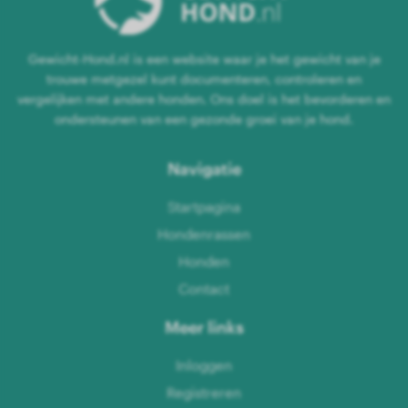
Gewicht-Hond.nl is een website waar je het gewicht van je
trouwe metgezel kunt documenteren, controleren en
vergelijken met andere honden. Ons doel is het bevorderen en
ondersteunen van een gezonde groei van je hond.
Navigatie
Startpagina
Hondenrassen
Honden
Contact
Meer links
Inloggen
Registreren