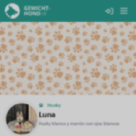
Husky
Luna
Husky blanco y marrón con ojos blancos