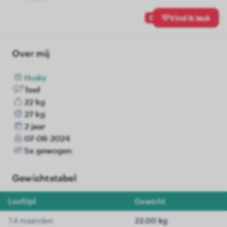
0
Vind ik leuk
Over mij
Husky
Teef
22 kg
27 kg
2 jaar
07-08-2024
5x gewogen
Gewichtstabel
Leeftijd
Gewicht
7.4 maanden
22.00 kg