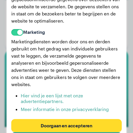
de website te verzamelen. De gegevens stellen ons
in staat om de bezoekers beter te begrijpen en de
website te optimaliseren.
Gewicht:
5 kg
Leeftijd:
2 jaar, 5 maanden
Marketing
Geslacht:
Reu
Marketingdiensten worden door ons en derden
gebruikt om het gedrag van individuele gebruikers
vast te leggen, de verzamelde gegevens te
analyseren en bijvoorbeeld gepersonaliseerde
Lagotto Romagnolo
advertenties weer te geven. Deze diensten stellen
ons in staat om gebruikers te volgen over meerdere
Chérie
websites.
Hier vind je een lijst met onze
advertentiepartners.
Meer informatie in onze privacyverklaring
Doorgaan en accepteren