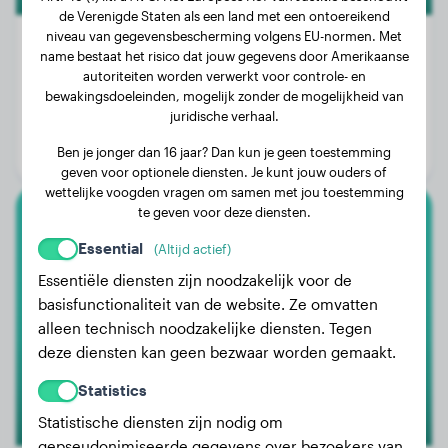
de Verenigde Staten als een land met een ontoereikend
niveau van gegevensbescherming volgens EU-normen. Met
name bestaat het risico dat jouw gegevens door Amerikaanse
autoriteiten worden verwerkt voor controle- en
Gewicht:
22 kg
bewakingsdoeleinden, mogelijk zonder de mogelijkheid van
juridische verhaal.
Leeftijd:
1 jaar, 11 maanden
Ben je jonger dan 16 jaar? Dan kun je geen toestemming
Geslacht:
Teef
geven voor optionele diensten. Je kunt jouw ouders of
wettelijke voogden vragen om samen met jou toestemming
te geven voor deze diensten.
Franse Bulldog
Essential
(Altijd actief)
Essentiële diensten zijn noodzakelijk voor de
Harrie
basisfunctionaliteit van de website. Ze omvatten
alleen technisch noodzakelijke diensten. Tegen
deze diensten kan geen bezwaar worden gemaakt.
Statistics
Statistische diensten zijn nodig om
gepseudonimiseerde gegevens over bezoekers van