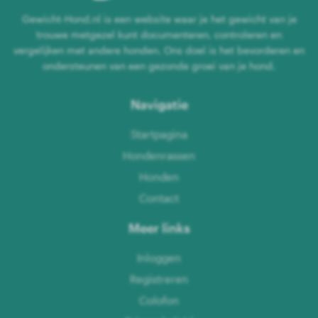
Gewicht-Hond.nl is een website waar je het gewicht van je
trouwe metgezel kunt documenteren, controleren en
vergelijken met andere honden. Ons doel is het bevorderen en
ondersteunen van een gezonde groei van je hond.
Navigatie
Startpagina
Hondenrassen
Honden
Contact
Meer links
Inloggen
Registreren
Colofon