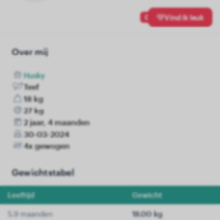
0
Vind ik leuk
Over mij
Husky
Teef
18 kg
27 kg
2 jaar, 4 maanden
30-03-2024
4x gewogen
Gewichtstabel
Leeftijd
Gewicht
5.9 maanden
18.00 kg