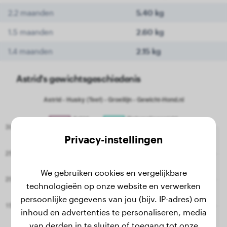
2.2 maanden
5.40 kg
1.5 maanden
2.60 kg
1.4 maanden
2.15 kg
Astrid's gewichtsgeschiedenis
Privacy-instellingen
We gebruiken cookies en vergelijkbare
technologieën op onze website en verwerken
persoonlijke gegevens van jou (bijv. IP-adres) om
inhoud en advertenties te personaliseren, media
van derden in te sluiten of toegang tot onze