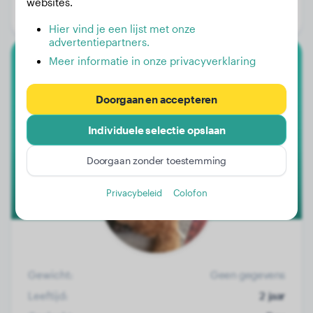
websites.
Geslacht:
Reu
Hier vind je een lijst met onze
advertentiepartners.
Meer informatie in onze privacyverklaring
Labrador Retriever
Doorgaan en accepteren
Chicho
Individuele selectie opslaan
Doorgaan zonder toestemming
Privacybeleid
Colofon
Gewicht:
Geen gegevens
Leeftijd:
2 jaar