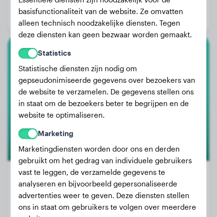
Leeftijd:
5 jaar, 4 maanden
basisfunctionaliteit van de website. Ze omvatten
Geslacht:
Teef
alleen technisch noodzakelijke diensten. Tegen
deze diensten kan geen bezwaar worden gemaakt.
Statistics
Bull Terrier
Statistische diensten zijn nodig om
gepseudonimiseerde gegevens over bezoekers van
Gijssie
de website te verzamelen. De gegevens stellen ons
in staat om de bezoekers beter te begrijpen en de
website te optimaliseren.
Marketing
Marketingdiensten worden door ons en derden
gebruikt om het gedrag van individuele gebruikers
vast te leggen, de verzamelde gegevens te
analyseren en bijvoorbeeld gepersonaliseerde
advertenties weer te geven. Deze diensten stellen
Gewicht:
33 kg
ons in staat om gebruikers te volgen over meerdere
Leeftijd:
4 jaar