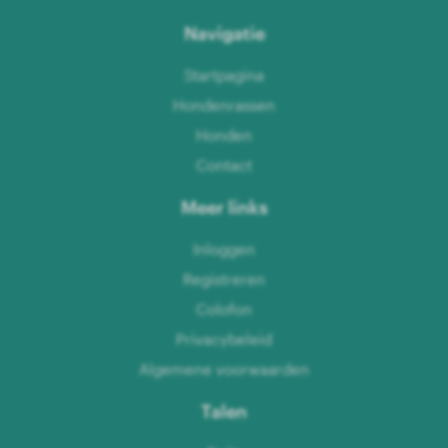
Navigatie
Startpagina
Hondenrassen
Honden
Contact
Meer links
Inloggen
Registreren
Colofon
Privacybeleid
Algemene voorwaarden
Talen