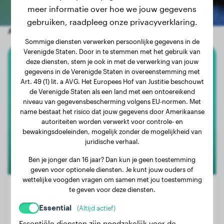
meer informatie over hoe we jouw gegevens
gebruiken, raadpleeg onze privacyverklaring.
Andere willekeurige honden
Sommige diensten verwerken persoonlijke gegevens in de
Verenigde Staten. Door in te stemmen met het gebruik van
deze diensten, stem je ook in met de verwerking van jouw
Australische Herder
gegevens in de Verenigde Staten in overeenstemming met
Art. 49 (1) lit. a AVG. Het Europees Hof van Justitie beschouwt
Nala
de Verenigde Staten als een land met een ontoereikend
niveau van gegevensbescherming volgens EU-normen. Met
name bestaat het risico dat jouw gegevens door Amerikaanse
autoriteiten worden verwerkt voor controle- en
bewakingsdoeleinden, mogelijk zonder de mogelijkheid van
juridische verhaal.
Ben je jonger dan 16 jaar? Dan kun je geen toestemming
geven voor optionele diensten. Je kunt jouw ouders of
wettelijke voogden vragen om samen met jou toestemming
te geven voor deze diensten.
Essential
(Altijd actief)
Gewicht:
19 kg
Essentiële diensten zijn noodzakelijk voor de