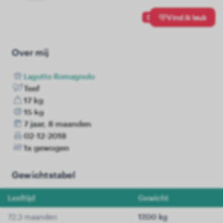
0
Vind ik leuk
Over mij
Lagotto Romagnolo
Teef
17 kg
15 kg
7 jaar, 8 maanden
02-12-2018
1x gewogen
Gewichtstabel
Leeftijd
Gewicht
72.3 maanden
17.00 kg