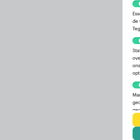
Ess
de 
Teg
Sta
ove
ons
opt
Mar
ged
geg
adv
geb