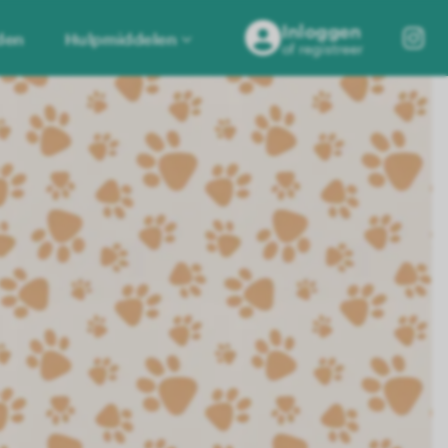
Inloggen
den
Hulpmiddelen
of registreer