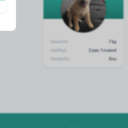
Gewicht:
7 kg
Leeftijd:
3 jaar, 1 maand
Geslacht:
Reu