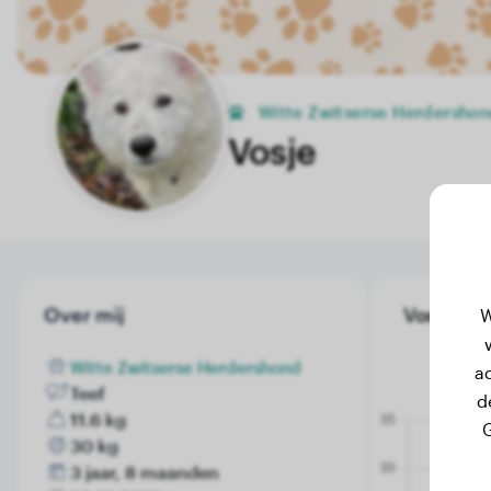
Witte Zwitserse Herdersho
Vosje
Over mij
Vosje's g
W
Witte Zwitserse Herdershond
a
Teef
d
11.6 kg
G
30 kg
3 jaar, 8 maanden