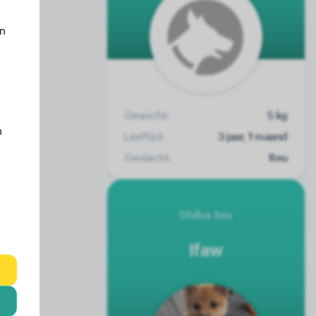
an
Gewicht:
5 kg
n
Leeftijd:
3 jaar, 1 maand
Geslacht:
Reu
Shiba Inu
Ifaw