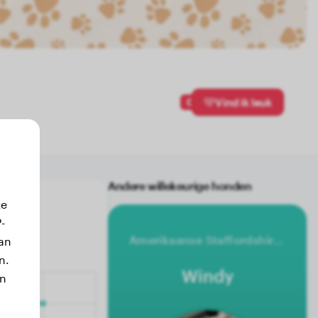
0
Vind ik leuk
Andere willekeurige honden
ze
-
Amerikaanse Staffordshire Terrier
an
n.
Windy
jn