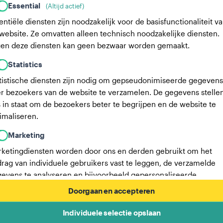
Essential
(Altijd actief)
entiële diensten zijn noodzakelijk voor de basisfunctionaliteit v
website. Ze omvatten alleen technisch noodzakelijke diensten.
en deze diensten kan geen bezwaar worden gemaakt.
Statistics
tistische diensten zijn nodig om gepseudonimiseerde gegevens
r bezoekers van de website te verzamelen. De gegevens stelle
 in staat om de bezoekers beter te begrijpen en de website te
imaliseren.
Marketing
ketingdiensten worden door ons en derden gebruikt om het
rag van individuele gebruikers vast te leggen, de verzamelde
evens te analyseren en bijvoorbeeld gepersonaliseerde
ertenties weer te geven. Deze diensten stellen ons in staat om
Doorgaan en accepteren
ruikers te volgen over meerdere websites.
Individuele selectie opslaan
Hier vind je een lijst met onze advertentiepartners.