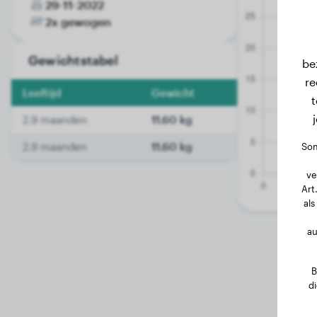
29-11-2022
2x gewogen
Gewichtstabel
be
re
Leeftijd
Gewicht
t
2.9 maanden
11.60 kg
2.9 maanden
11.60 kg
Som
ve
Art
als
au
B
d