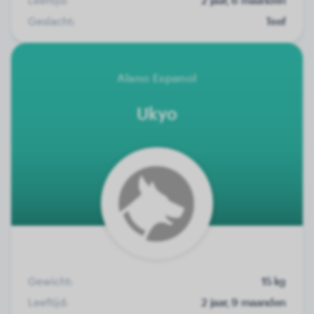
Geslacht:
Teef
Alano Espanol
Ukyo
Gewicht:
15 kg
Leeftijd:
2 jaar, 9 maanden