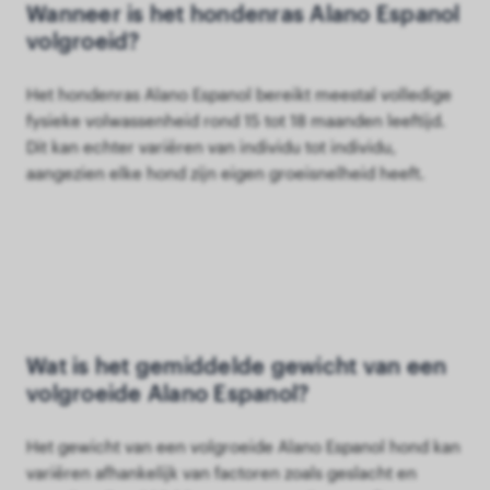
Wanneer is het hondenras Alano Espanol
volgroeid?
Het hondenras Alano Espanol bereikt meestal volledige
fysieke volwassenheid rond 15 tot 18 maanden leeftijd.
Dit kan echter variëren van individu tot individu,
aangezien elke hond zijn eigen groeisnelheid heeft.
Wat is het gemiddelde gewicht van een
volgroeide Alano Espanol?
Het gewicht van een volgroeide Alano Espanol hond kan
variëren afhankelijk van factoren zoals geslacht en