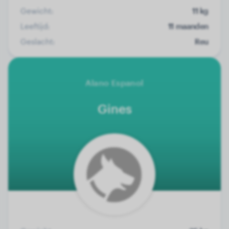
Gewicht:
11 kg
Leeftijd:
11 maanden
Geslacht:
Reu
Alano Espanol
Gines