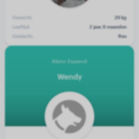
Gewicht:
29 kg
Leeftijd:
2 jaar, 8 maanden
Geslacht:
Reu
Alano Espanol
Wendy