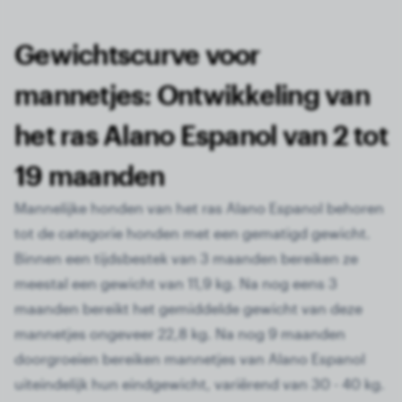
Gewichtscurve voor
mannetjes: Ontwikkeling van
het ras Alano Espanol van 2 tot
19 maanden
Mannelijke honden van het ras Alano Espanol behoren
tot de categorie honden met een gematigd gewicht.
Binnen een tijdsbestek van 3 maanden bereiken ze
meestal een gewicht van 11,9 kg. Na nog eens 3
maanden bereikt het gemiddelde gewicht van deze
mannetjes ongeveer 22,8 kg. Na nog 9 maanden
doorgroeien bereiken mannetjes van Alano Espanol
uiteindelijk hun eindgewicht, variërend van 30 - 40 kg.