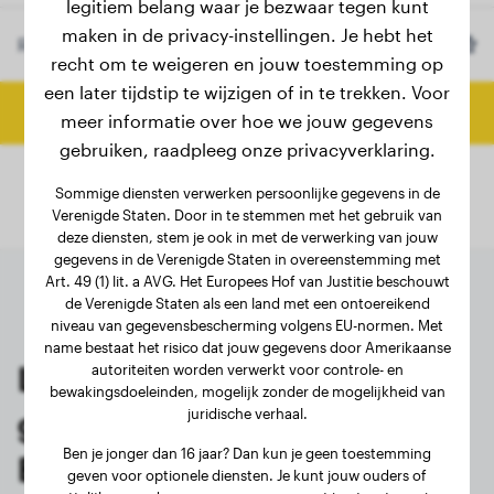
legitiem belang waar je bezwaar tegen kunt
maken in de privacy-instellingen. Je hebt het
Ras
Alano Espanol
(Optioneel)
recht om te weigeren en jouw toestemming op
een later tijdstip te wijzigen of in te trekken. Voor
Bereken eindgewicht
meer informatie over hoe we jouw gegevens
gebruiken, raadpleeg onze privacyverklaring.
Sommige diensten verwerken persoonlijke gegevens in de
Verenigde Staten. Door in te stemmen met het gebruik van
deze diensten, stem je ook in met de verwerking van jouw
gegevens in de Verenigde Staten in overeenstemming met
Art. 49 (1) lit. a AVG. Het Europees Hof van Justitie beschouwt
de Verenigde Staten als een land met een ontoereikend
niveau van gegevensbescherming volgens EU-normen. Met
name bestaat het risico dat jouw gegevens door Amerikaanse
Laatste wegingen van
autoriteiten worden verwerkt voor controle- en
bewakingsdoeleinden, mogelijk zonder de mogelijkheid van
juridische verhaal.
geregistreerde Alano
Ben je jonger dan 16 jaar? Dan kun je geen toestemming
Espanol-eigenaren
geven voor optionele diensten. Je kunt jouw ouders of