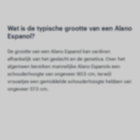
Wat is de typische grootte van een Alano
Espanol?
De grootte van een Alano Espanol kan variëren
afhankelijk van het geslacht en de genetica. Over het
algemeen bereiken mannelijke Alano Espanols een
schouderhoogte van ongeveer 60.5 cm, terwijl
vrouwtjes een gemiddelde schouderhoogte hebben van
ongeveer 57.5 cm.