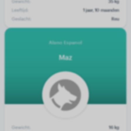
Gewicht:
35 kg
Leeftijd:
1 jaar, 10 maanden
Geslacht:
Reu
Alano Espanol
Maz
Gewicht:
16 kg