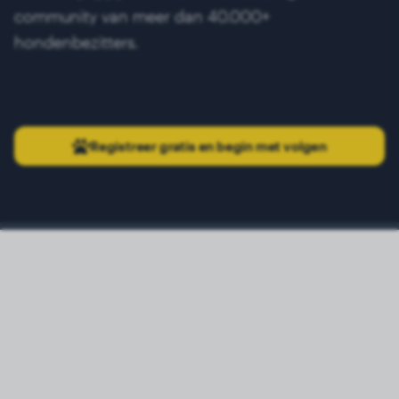
community van meer dan 40.000+
hondenbezitters.
Registreer gratis en begin met volgen