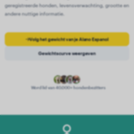
geregistreerde honden, levensverwachting, grootte en
andere nuttige informatie.
Volg het gewicht van je Alano Espanol
Gewichtscurve weergeven
Word lid van 40.000+ hondenbezitters