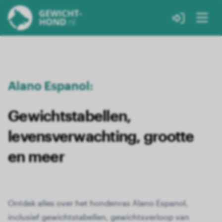
Alano Espanol:
Gewichtstabellen,
levensverwachting, grootte
en meer
Ontdek alles over het hondenras Alano Espanol,
inclusief gewichtstabellen, gewichtsverloop van