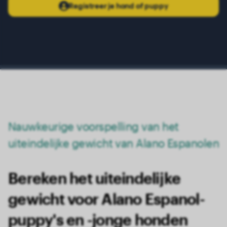
17 maanden
34.50 kg
Registreer je hond of puppy
18 maanden
35.00 kg
Nauwkeurige voorspelling van het
uiteindelijke gewicht van Alano Espanolen
Bereken het uiteindelijke
gewicht voor Alano Espanol-
puppy's en -jonge honden