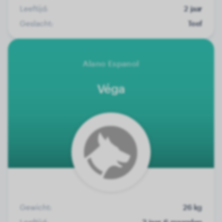
Leeftijd:
2 jaar
Geslacht:
Teef
Alano Espanol
Véga
Gewicht:
26 kg
Leeftijd:
2 jaar, 6 maanden