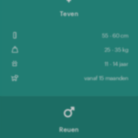
Teven
55 - 60 cm
25 - 35 kg
11 - 14 jaar
vanaf 15 maanden
Reuen