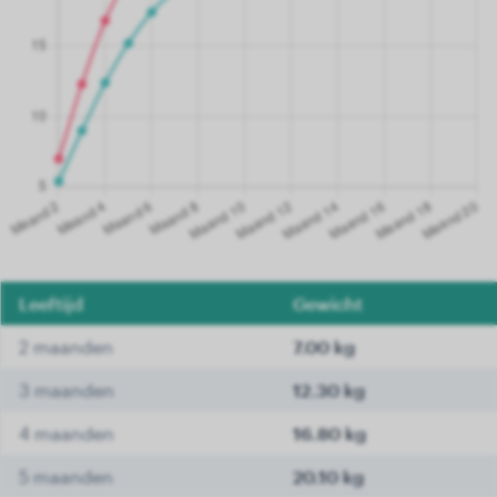
Leeftijd
Gewicht
2 maanden
7.00 kg
3 maanden
12.30 kg
4 maanden
16.80 kg
5 maanden
20.10 kg