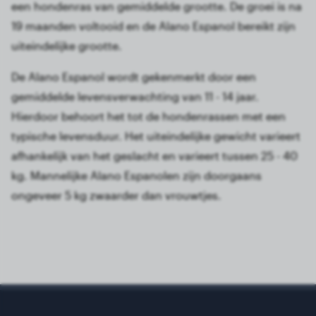
een hondenras van gemiddelde grootte. De groei is na
19 maanden voltooid en de Alano Espanol bereikt zijn
uiteindelijke grootte.
De Alano Espanol wordt gekenmerkt door een
gemiddelde levensverwachting van 11 - 14 jaar.
Hierdoor behoort het tot de hondenrassen met een
typische levensduur. Het uiteindelijke gewicht varieert
afhankelijk van het geslacht en varieert tussen 25 - 40
kg. Mannelijke Alano Espanolen zijn doorgaans
ongeveer 5 kg zwaarder dan vrouwtjes.