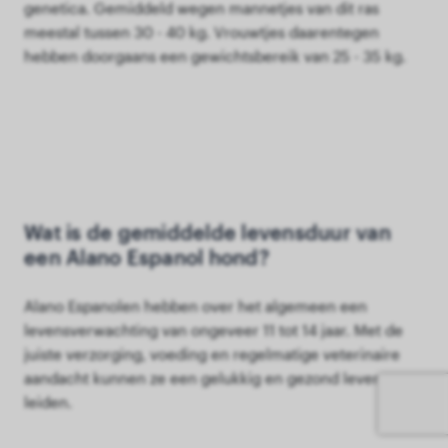
genetica. Gemiddeld wegen mannetjes van dit ras
meestal tussen 30 - 40 kg. Vrouwtjes daarentegen
hebben doorgaans een gewichtsbereik van 25 - 35 kg.
Wat is de gemiddelde levensduur van
een Alano Espanol hond?
Alano Espanolen hebben over het algemeen een
levensverwachting van ongeveer 11 tot 14 jaar. Met de
juiste verzorging, voeding en regelmatige veterinaire
aandacht kunnen ze een gelukkig en gezond leven
leiden.