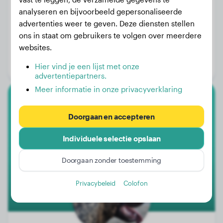
analyseren en bijvoorbeeld gepersonaliseerde
advertenties weer te geven. Deze diensten stellen
ons in staat om gebruikers te volgen over meerdere
Gewicht:
21 kg
websites.
Leeftijd:
2 jaar, 4 maanden
Hier vind je een lijst met onze
Geslacht:
Reu
advertentiepartners.
Meer informatie in onze privacyverklaring
Alano Espanol
Doorgaan en accepteren
Mendi
Individuele selectie opslaan
Doorgaan zonder toestemming
Privacybeleid
Colofon