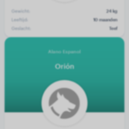
Gewicht:
24 kg
Leeftijd:
10 maanden
Geslacht:
Teef
Alano Espanol
Orión