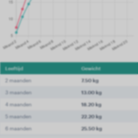
Leeftijd
Gewicht
2 maanden
7.50 kg
3 maanden
13.00 kg
4 maanden
18.20 kg
5 maanden
22.20 kg
6 maanden
25.50 kg