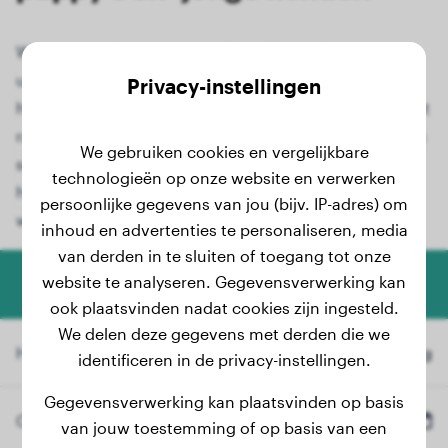
Wilt u weten hoe groot uw Alano Espanol-puppy
uiteindelijk zal worden? Met onze speciale
Privacy-instellingen
hondengroeicalculator kunt u het eindgewicht van het
ras Alano Espanol nauwkeurig berekenen. Of u nu een
We gebruiken cookies en vergelijkbare
schattige Alano Espanol-puppy heeft of uw jonge
technologieën op onze website en verwerken
hond opgroeit, onze gebruiksvriendelijke tool biedt
persoonlijke gegevens van jou (bijv. IP-adres) om
waardevolle informatie.
inhoud en advertenties te personaliseren, media
van derden in te sluiten of toegang tot onze
website te analyseren. Gegevensverwerking kan
Honden Gewicht Calculator
ook plaatsvinden nadat cookies zijn ingesteld.
We delen deze gegevens met derden die we
Huidig Gewicht
kg
identificeren in de privacy-instellingen.
Gegevensverwerking kan plaatsvinden op basis
Geboortedatum
van jouw toestemming of op basis van een