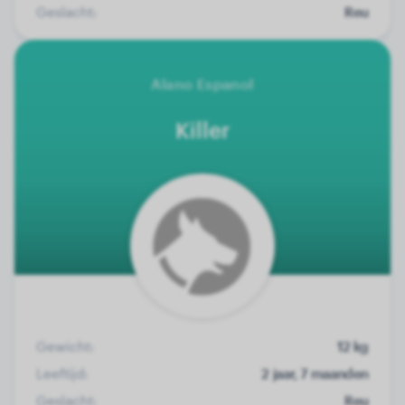
Geslacht:
Reu
Alano Espanol
Killer
Gewicht:
12 kg
Leeftijd:
2 jaar, 7 maanden
Geslacht:
Reu