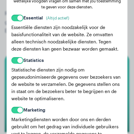
wettelijke voogden vragen om samen met jou toestemming
te geven voor deze diensten.
Registreer nu gratis en krijg toegang tot alle 21
Essential
(Altijd actief)
geregistreerde honden van het ras Alano
Essentiële diensten zijn noodzakelijk voor de
Espanol!
basisfunctionaliteit van de website. Ze omvatten
alleen technisch noodzakelijke diensten. Tegen
deze diensten kan geen bezwaar worden gemaakt.
Statistics
Alano Espanol
Statistische diensten zijn nodig om
gepseudonimiseerde gegevens over bezoekers van
Baloo
de website te verzamelen. De gegevens stellen ons
in staat om de bezoekers beter te begrijpen en de
website te optimaliseren.
Marketing
Marketingdiensten worden door ons en derden
gebruikt om het gedrag van individuele gebruikers
vast te leggen, de verzamelde gegevens te