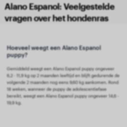
Alano Espanol: Veelgestelde
vragen over het hondenras
Hoeveel weegt een Alano Espanol
puppy?
Gemiddeld weegt een Alano Espanol puppy ongeveer
6,2 - 11,9 kg op 2 maanden leeftijd en blijft gedurende de
volgende 2 maanden nog eens 9,60 kg aankomen. Rond
18 weken, wanneer de puppy de adolescentiefase
bereikt, weegt een Alano Espanol puppy ongeveer 14,6 -
19,9 kg.