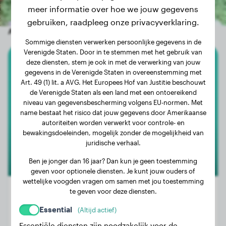
meer informatie over hoe we jouw gegevens
gebruiken, raadpleeg onze privacyverklaring.
Andere willekeurige honden
Sommige diensten verwerken persoonlijke gegevens in de
Verenigde Staten. Door in te stemmen met het gebruik van
deze diensten, stem je ook in met de verwerking van jouw
Chihuahua
gegevens in de Verenigde Staten in overeenstemming met
Art. 49 (1) lit. a AVG. Het Europees Hof van Justitie beschouwt
Aïko
de Verenigde Staten als een land met een ontoereikend
niveau van gegevensbescherming volgens EU-normen. Met
name bestaat het risico dat jouw gegevens door Amerikaanse
autoriteiten worden verwerkt voor controle- en
1
bewakingsdoeleinden, mogelijk zonder de mogelijkheid van
juridische verhaal.
Ben je jonger dan 16 jaar? Dan kun je geen toestemming
geven voor optionele diensten. Je kunt jouw ouders of
wettelijke voogden vragen om samen met jou toestemming
te geven voor deze diensten.
Essential
(Altijd actief)
Gewicht:
1 kg
Essentiële diensten zijn noodzakelijk voor de