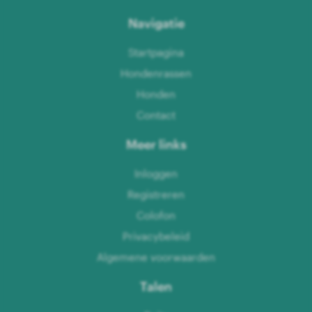
Navigatie
Startpagina
Hondenrassen
Honden
Contact
Meer links
Inloggen
Registreren
Colofon
Privacybeleid
Algemene voorwaarden
Talen