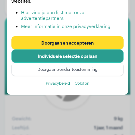
websites.
Geslacht:
Teef
Hier vind je een lijst met onze
advertentiepartners.
Meer informatie in onze privacyverklaring
Border Collie
Doorgaan en accepteren
Elda
Individuele selectie opslaan
Doorgaan zonder toestemming
Privacybeleid
Colofon
Gewicht:
9 kg
Leeftijd:
1 jaar, 1 maand