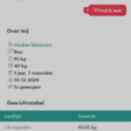
1
Vind ik leuk
Over mij
Alaskan Malamute
Reu
10 kg
40 kg
1 jaar, 7 maanden
10-12-2024
1x gewogen
Gewichtstabel
Leeftijd
Gewicht
2.6 maanden
10.00 kg