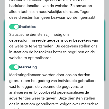
Leeftijd:
1 jaar, 2 maanden
basisfunctionaliteit van de website. Ze omvatten
Geslacht:
Reu
alleen technisch noodzakelijke diensten. Tegen
deze diensten kan geen bezwaar worden gemaakt.
Statistics
American Pit Bull Terrier
Statistische diensten zijn nodig om
gepseudonimiseerde gegevens over bezoekers van
Danna
de website te verzamelen. De gegevens stellen ons
in staat om de bezoekers beter te begrijpen en de
website te optimaliseren.
Marketing
Marketingdiensten worden door ons en derden
gebruikt om het gedrag van individuele gebruikers
vast te leggen, de verzamelde gegevens te
analyseren en bijvoorbeeld gepersonaliseerde
advertenties weer te geven. Deze diensten stellen
Gewicht:
8 kg
ons in staat om gebruikers te volgen over meerdere
Leeftijd:
2 jaar, 3 maanden