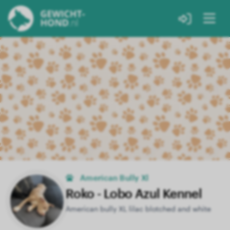
American Bully Xl
Roko - Lobo Azul Kennel
American bully XL lilac blotched and white