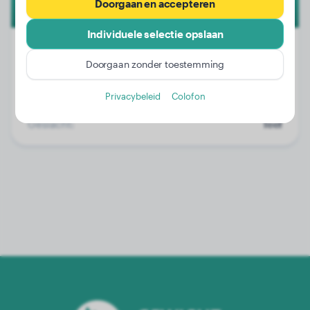
Doorgaan en accepteren
Individuele selectie opslaan
Doorgaan zonder toestemming
Gewicht:
10 kg
Privacybeleid
Colofon
Leeftijd:
3 jaar, 3 maanden
Geslacht:
Teef