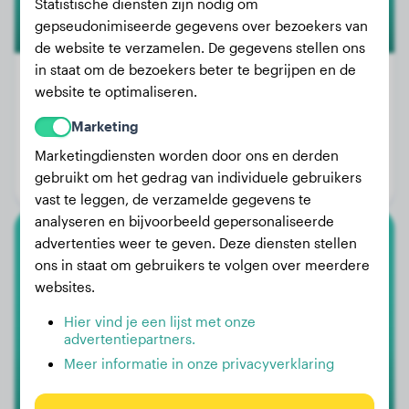
Statistische diensten zijn nodig om
gepseudonimiseerde gegevens over bezoekers van
de website te verzamelen. De gegevens stellen ons
in staat om de bezoekers beter te begrijpen en de
website te optimaliseren.
Gewicht:
26 kg
Marketing
Leeftijd:
3 jaar, 8 maanden
Marketingdiensten worden door ons en derden
gebruikt om het gedrag van individuele gebruikers
Geslacht:
Teef
vast te leggen, de verzamelde gegevens te
analyseren en bijvoorbeeld gepersonaliseerde
advertenties weer te geven. Deze diensten stellen
Duitse Herdershond
ons in staat om gebruikers te volgen over meerdere
websites.
Xiao Zi
Hier vind je een lijst met onze
advertentiepartners.
Meer informatie in onze privacyverklaring