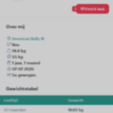
2
Vind ik leuk
Over mij
American Bully Xl
Reu
18.6 kg
55 kg
1 jaar, 1 maand
07-07-2025
5x gewogen
Gewichtstabel
Leeftijd
Gewicht
4.1 maanden
18.60 kg