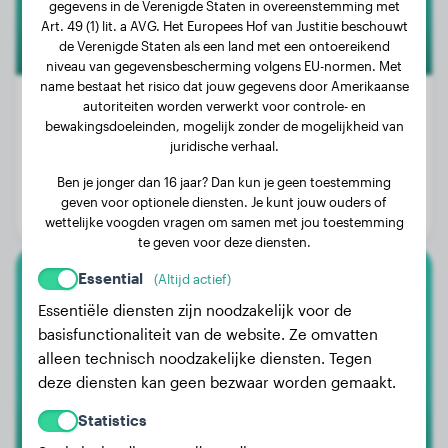
gegevens in de Verenigde Staten in overeenstemming met
Art. 49 (1) lit. a AVG. Het Europees Hof van Justitie beschouwt
de Verenigde Staten als een land met een ontoereikend
niveau van gegevensbescherming volgens EU-normen. Met
name bestaat het risico dat jouw gegevens door Amerikaanse
autoriteiten worden verwerkt voor controle- en
bewakingsdoeleinden, mogelijk zonder de mogelijkheid van
juridische verhaal.
Gewicht:
17 kg
Ben je jonger dan 16 jaar? Dan kun je geen toestemming
Leeftijd:
2 jaar, 11 maanden
geven voor optionele diensten. Je kunt jouw ouders of
Geslacht:
Teef
wettelijke voogden vragen om samen met jou toestemming
te geven voor deze diensten.
Essential
(Altijd actief)
Witte Zwitserse Herdershond
Essentiële diensten zijn noodzakelijk voor de
basisfunctionaliteit van de website. Ze omvatten
Vosje
alleen technisch noodzakelijke diensten. Tegen
deze diensten kan geen bezwaar worden gemaakt.
Statistics