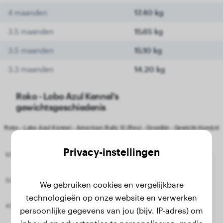
4 maanden
17.40 kg
3.5 maanden
15.65 kg
3.5 maanden
15.10 kg
3.3 maanden
14.20 kg
Roko - Lobo Azul Kennel's
gewichtsgeschiedenis
Privacy-instellingen
We gebruiken cookies en vergelijkbare
technologieën op onze website en verwerken
persoonlijke gegevens van jou (bijv. IP-adres) om