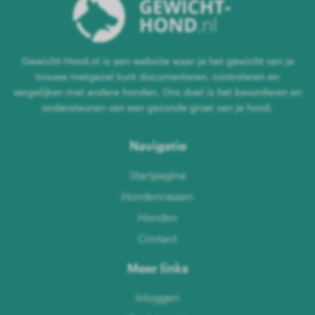
Gewicht-Hond.nl is een website waar je het gewicht van je
trouwe metgezel kunt documenteren, controleren en
vergelijken met andere honden. Ons doel is het bevorderen en
ondersteunen van een gezonde groei van je hond.
Navigatie
Startpagina
Hondenrassen
Honden
Contact
Meer links
Inloggen