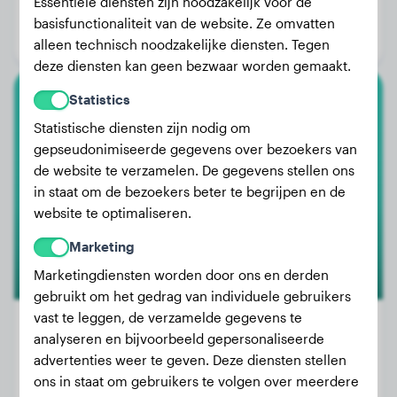
Essentiële diensten zijn noodzakelijk voor de
Leeftijd:
2 jaar, 3 maanden
basisfunctionaliteit van de website. Ze omvatten
Geslacht:
Reu
alleen technisch noodzakelijke diensten. Tegen
deze diensten kan geen bezwaar worden gemaakt.
Statistics
Jack Russell Terriër
Statistische diensten zijn nodig om
gepseudonimiseerde gegevens over bezoekers van
Rex
de website te verzamelen. De gegevens stellen ons
in staat om de bezoekers beter te begrijpen en de
website te optimaliseren.
Marketing
Marketingdiensten worden door ons en derden
gebruikt om het gedrag van individuele gebruikers
vast te leggen, de verzamelde gegevens te
analyseren en bijvoorbeeld gepersonaliseerde
advertenties weer te geven. Deze diensten stellen
Gewicht:
5 kg
ons in staat om gebruikers te volgen over meerdere
Leeftijd:
1 jaar, 7 maanden