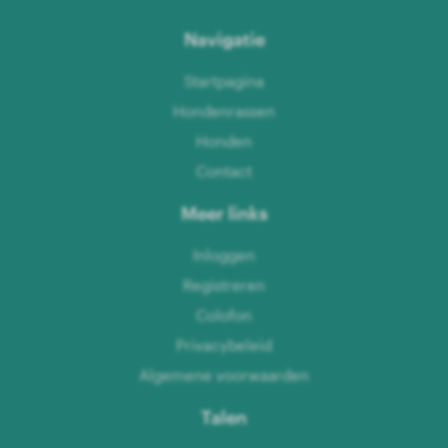
Navigatie
Startpagina
Hondenrassen
Honden
Contact
Meer links
Inloggen
Registreren
Colofon
Privacybeleid
Algemene voorwaarden
Talen