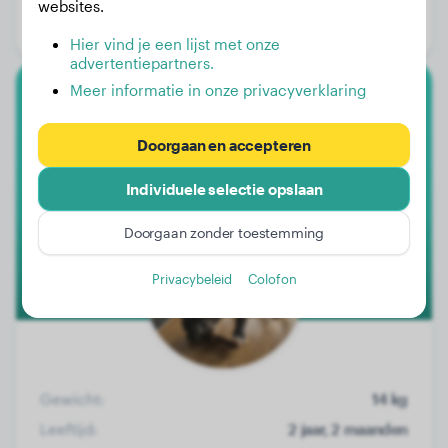
websites.
Geslacht:
Reu
Hier vind je een lijst met onze
advertentiepartners.
Meer informatie in onze privacyverklaring
Engelse Bulldog
Doorgaan en accepteren
Dean
Individuele selectie opslaan
Doorgaan zonder toestemming
Privacybeleid
Colofon
Gewicht:
14 kg
Leeftijd:
2 jaar, 2 maanden