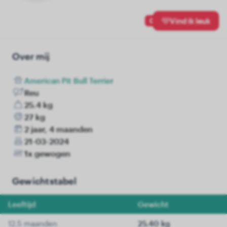
0
Vind ik leuk
Over mij
American Pit Bull Terrier
Reu
25.4 kg
27 kg
2 jaar, 4 maanden
21-03-2024
1x gewogen
Gewichtstabel
Leeftijd
Gewicht
12.5 maanden
25.40 kg