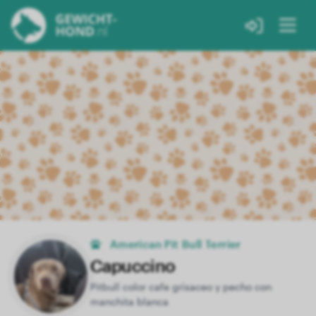
American Pit Bull Terrier
Capuccino
Pitbull color cafe grisaceo y pecho con
manchita blanca