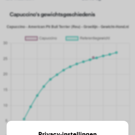
Capuccino's gewichtsgeschiedenis
Privacy-instellingen