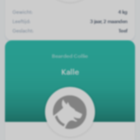
Gewicht:
4 kg
Leeftijd:
3 jaar, 2 maanden
Geslacht:
Teef
Bearded Collie
Kalle