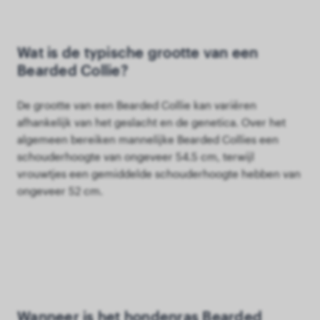
Wat is de typische grootte van een
Bearded Collie?
De grootte van een Bearded Collie kan variëren
afhankelijk van het geslacht en de genetica. Over het
algemeen bereiken mannelijke Bearded Collies een
schouderhoogte van ongeveer 54.5 cm, terwijl
vrouwtjes een gemiddelde schouderhoogte hebben van
ongeveer 52 cm.
Wanneer is het hondenras Bearded