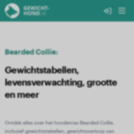
Bearded Collie:
Gewichtstabellen,
levensverwachting, grootte
en meer
Ontdek alles over het hondenras Bearded Collie,
inclusief gewichtstabellen, gewichtsverloop van