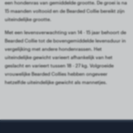
een hondenras van gemiddelde grootte. De groei is na
15 maanden voltooid en de Bearded Collie bereikt zijn
uiteindelijke grootte.
Met een levensverwachting van 14 - 15 jaar behoort de
Bearded Collie tot de bovengemiddelde levensduur in
vergelijking met andere hondenrassen. Het
uiteindelijke gewicht varieert afhankelijk van het
geslacht en varieert tussen 18 - 27 kg. Volgroeide
vrouwelijke Bearded Collies hebben ongeveer
hetzelfde uiteindelijke gewicht als mannetjes.