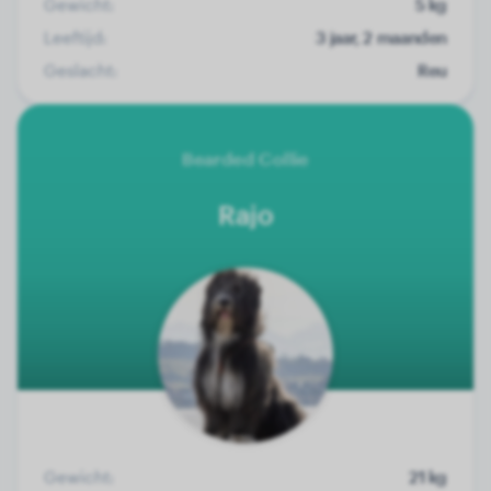
Gewicht:
5 kg
Leeftijd:
3 jaar, 2 maanden
Geslacht:
Reu
Bearded Collie
Rajo
Gewicht:
21 kg