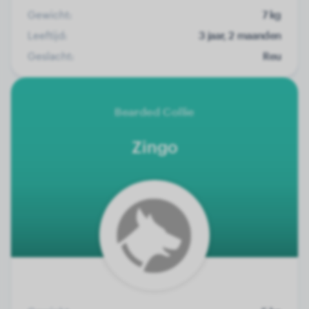
Gewicht:
7 kg
Leeftijd:
3 jaar, 2 maanden
Geslacht:
Reu
Bearded Collie
Zingo