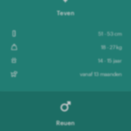
Teven
51 - 53 cm
18 - 27 kg
14 - 15 jaar
vanaf 13 maanden
Reuen