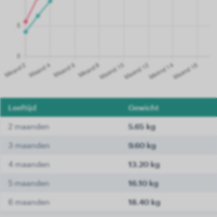
Leeftijd
Gewicht
2 maanden
5.65 kg
3 maanden
9.60 kg
4 maanden
13.20 kg
5 maanden
16.10 kg
6 maanden
18.40 kg