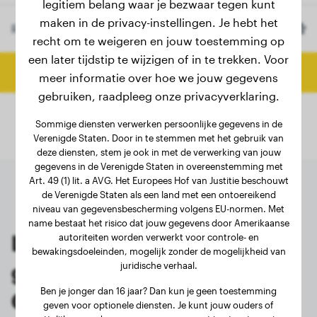
legitiem belang waar je bezwaar tegen kunt
maken in de privacy-instellingen. Je hebt het
Ras
Bearded Collie
(Optioneel)
recht om te weigeren en jouw toestemming op
een later tijdstip te wijzigen of in te trekken. Voor
Bereken eindgewicht
meer informatie over hoe we jouw gegevens
gebruiken, raadpleeg onze privacyverklaring.
Sommige diensten verwerken persoonlijke gegevens in de
Verenigde Staten. Door in te stemmen met het gebruik van
deze diensten, stem je ook in met de verwerking van jouw
gegevens in de Verenigde Staten in overeenstemming met
Art. 49 (1) lit. a AVG. Het Europees Hof van Justitie beschouwt
de Verenigde Staten als een land met een ontoereikend
niveau van gegevensbescherming volgens EU-normen. Met
name bestaat het risico dat jouw gegevens door Amerikaanse
Laatste wegingen van
autoriteiten worden verwerkt voor controle- en
bewakingsdoeleinden, mogelijk zonder de mogelijkheid van
juridische verhaal.
geregistreerde Bearded
Ben je jonger dan 16 jaar? Dan kun je geen toestemming
Collie-eigenaren
geven voor optionele diensten. Je kunt jouw ouders of