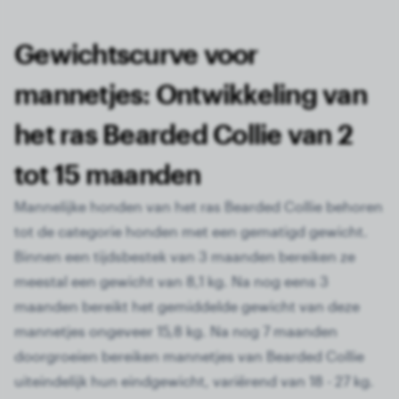
Gewichtscurve voor
mannetjes: Ontwikkeling van
het ras Bearded Collie van 2
tot 15 maanden
Mannelijke honden van het ras Bearded Collie behoren
tot de categorie honden met een gematigd gewicht.
Binnen een tijdsbestek van 3 maanden bereiken ze
meestal een gewicht van 8,1 kg. Na nog eens 3
maanden bereikt het gemiddelde gewicht van deze
mannetjes ongeveer 15,8 kg. Na nog 7 maanden
doorgroeien bereiken mannetjes van Bearded Collie
uiteindelijk hun eindgewicht, variërend van 18 - 27 kg.