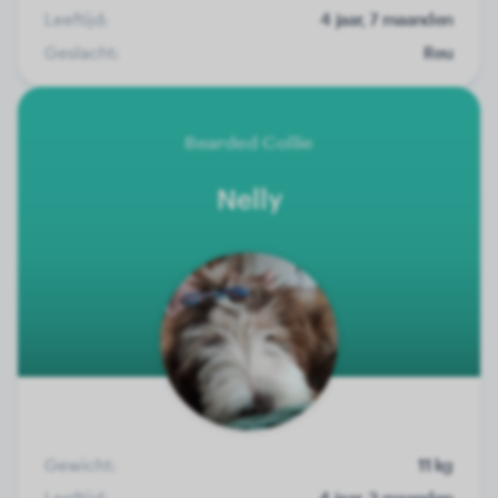
Leeftijd:
4 jaar, 7 maanden
Geslacht:
Reu
Bearded Collie
Nelly
Gewicht:
11 kg
Leeftijd:
4 jaar, 3 maanden