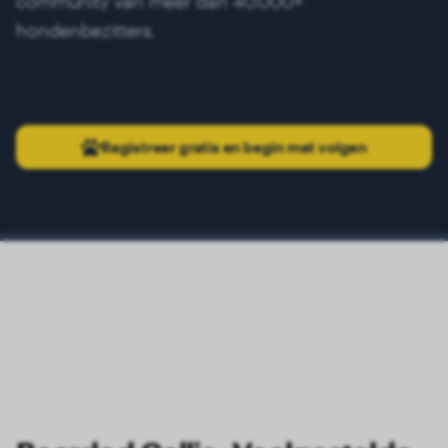
community van meer dan 40.000+
hondenbezitters.
Registreer gratis en begin met volgen