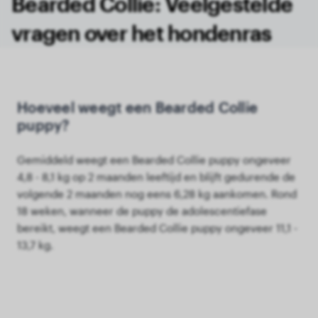
Bearded Collie: Veelgestelde
vragen over het hondenras
Hoeveel weegt een Bearded Collie
puppy?
Gemiddeld weegt een Bearded Collie puppy ongeveer
4,8 - 8,1 kg op 2 maanden leeftijd en blijft gedurende de
volgende 2 maanden nog eens 6,28 kg aankomen. Rond
18 weken, wanneer de puppy de adolescentiefase
bereikt, weegt een Bearded Collie puppy ongeveer 11,1 -
13,7 kg.