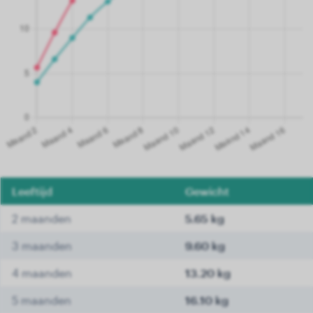
Leeftijd
Gewicht
2 maanden
5.65 kg
3 maanden
9.60 kg
4 maanden
13.20 kg
5 maanden
16.10 kg