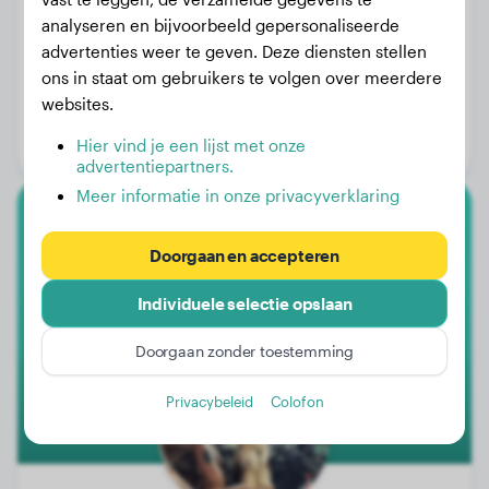
analyseren en bijvoorbeeld gepersonaliseerde
advertenties weer te geven. Deze diensten stellen
ons in staat om gebruikers te volgen over meerdere
Gewicht:
10 kg
websites.
Leeftijd:
2 jaar, 11 maanden
Hier vind je een lijst met onze
Geslacht:
Teef
advertentiepartners.
Meer informatie in onze privacyverklaring
Bearded Collie
Doorgaan en accepteren
Barney
Individuele selectie opslaan
Doorgaan zonder toestemming
Privacybeleid
Colofon