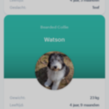
Geslacht:
Teef
Bearded Collie
Watson
Gewicht:
23 kg
Leeftijd:
4 jaar, 9 maanden