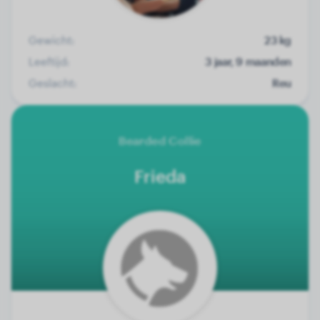
Gewicht:
23 kg
Leeftijd:
3 jaar, 9 maanden
Geslacht:
Reu
Bearded Collie
Frieda