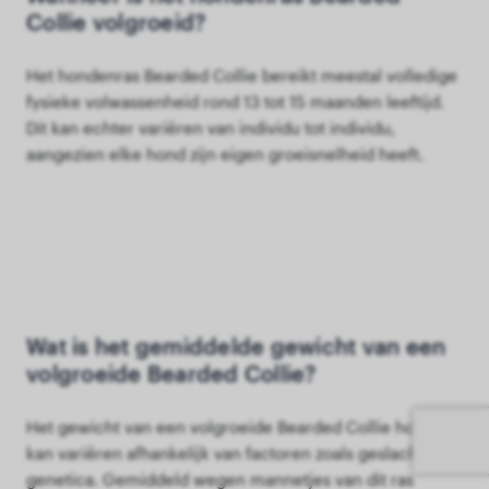
Collie volgroeid?
Het hondenras Bearded Collie bereikt meestal volledige
fysieke volwassenheid rond 13 tot 15 maanden leeftijd.
Dit kan echter variëren van individu tot individu,
aangezien elke hond zijn eigen groeisnelheid heeft.
Wat is het gemiddelde gewicht van een
volgroeide Bearded Collie?
Het gewicht van een volgroeide Bearded Collie hond
kan variëren afhankelijk van factoren zoals geslacht en
genetica. Gemiddeld wegen mannetjes van dit ras