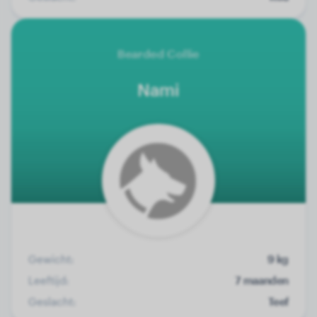
Bearded Collie
Nami
Gewicht:
9 kg
Leeftijd:
7 maanden
Geslacht:
Teef