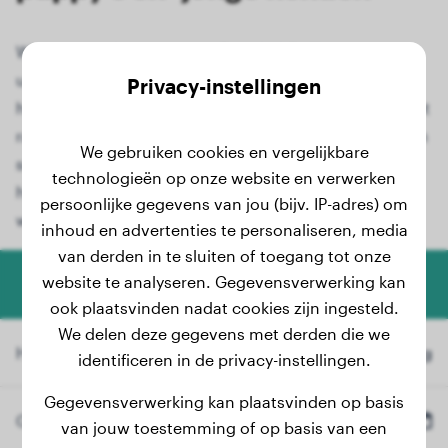
Wilt u weten hoe groot uw Bearded Collie-puppy
uiteindelijk zal worden? Met onze speciale
Privacy-instellingen
hondengroeicalculator kunt u het eindgewicht van het
ras Bearded Collie nauwkeurig berekenen. Of u nu een
We gebruiken cookies en vergelijkbare
schattige Bearded Collie-puppy heeft of uw jonge
technologieën op onze website en verwerken
hond opgroeit, onze gebruiksvriendelijke tool biedt
persoonlijke gegevens van jou (bijv. IP-adres) om
waardevolle informatie.
inhoud en advertenties te personaliseren, media
van derden in te sluiten of toegang tot onze
website te analyseren. Gegevensverwerking kan
Honden Gewicht Calculator
ook plaatsvinden nadat cookies zijn ingesteld.
We delen deze gegevens met derden die we
Huidig Gewicht
kg
identificeren in de privacy-instellingen.
Gegevensverwerking kan plaatsvinden op basis
Geboortedatum
van jouw toestemming of op basis van een