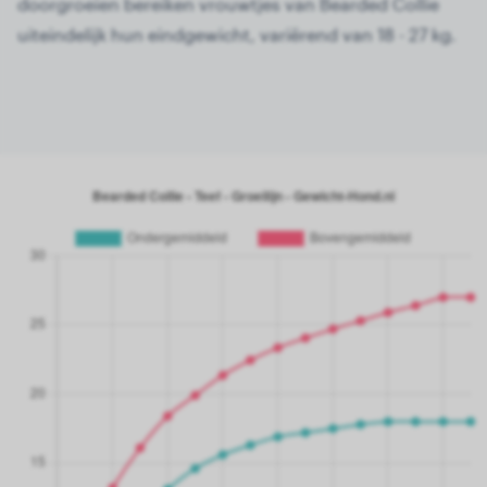
doorgroeien bereiken vrouwtjes van Bearded Collie
uiteindelijk hun eindgewicht, variërend van 18 - 27 kg.