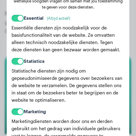
wettelijke voogden vragen om samen met jou toestemming
te geven voor deze diensten.
Registreer nu gratis en krijg toegang tot alle 76
Essential
(Altijd actief)
geregistreerde honden van het ras Bearded
Essentiële diensten zijn noodzakelijk voor de
Collie!
basisfunctionaliteit van de website. Ze omvatten
alleen technisch noodzakelijke diensten. Tegen
deze diensten kan geen bezwaar worden gemaakt.
Statistics
Bearded Collie
Statistische diensten zijn nodig om
gepseudonimiseerde gegevens over bezoekers van
Livi
de website te verzamelen. De gegevens stellen ons
in staat om de bezoekers beter te begrijpen en de
website te optimaliseren.
Marketing
Marketingdiensten worden door ons en derden
gebruikt om het gedrag van individuele gebruikers
vast te leggen, de verzamelde gegevens te