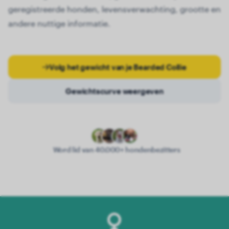
geregistreerde honden, levensverwachting, grootte en
andere nuttige informatie.
Volg het gewicht van je Bearded Collie
Gewichtscurve weergeven
Word lid van 40.000+ hondenbezitters