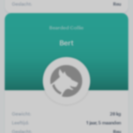
Geslacht:
Reu
Bearded Collie
Bert
Gewicht:
28 kg
Leeftijd:
1 jaar, 5 maanden
Geslacht:
Reu