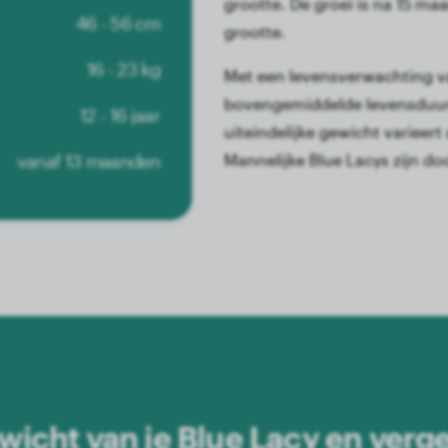
grootte. De groei is na 15 maa
46 - 56 cm
grootte.
16 - 23 kg
Met een levensverwachting van
bovengemiddelde levensduur 
12 - 16 jaar
uiteindelijke gewicht varieert
vanaf 13 maanden
Mannelijke Blue Lacys zijn d
wicht van je Blue Lacy en verge