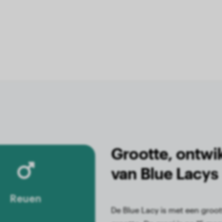
Grootte, ontwi
van Blue Lacys
Reuen
De Blue Lacy is met een groo