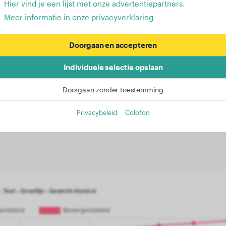
Hier vind je een lijst met onze advertentiepartners.
Meer informatie in onze privacyverklaring
rve voor vrouwtjes: Ontwikkel
Doorgaan en accepteren
s Blue Lacy van 2 tot 13 maan
Individuele selectie opslaan
lue Lacy worden geclassificeerd als lichte honden. Aan he
Doorgaan zonder toestemming
, namelijk 6,3 kg. In de daaropvolgende 3 maanden stijgt hu
Privacybeleid
Colofon
oorgroeien bereiken deze vrouwtjes uiteindelijk een eindgew