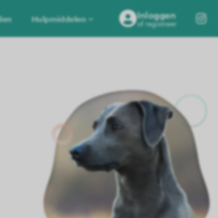
Inloggen
den
Hulpmiddelen
of registreer