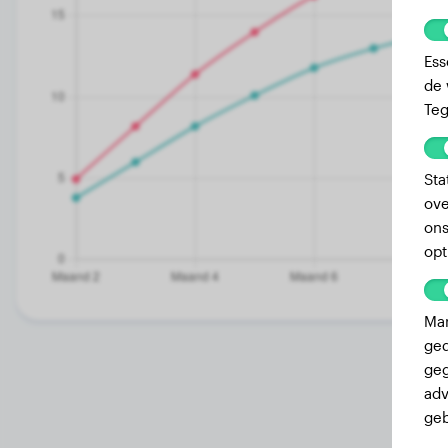
Ess
de 
Teg
Sta
ove
ons
opt
Mar
ged
geg
adv
geb