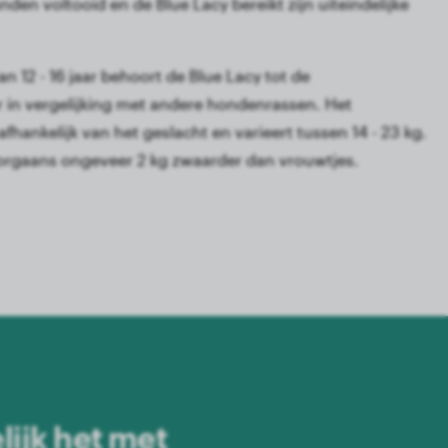
nden voltooid en de Blue Lacy bereikt zijn uiteindelijke
 12 - 16 jaar behoort de Blue Lacy tot de
in vergelijking met andere hondenrassen. Het
 afhankelijk van het geslacht en varieert tussen 14 - 23 kg.
oorgaans ongeveer 2 kg zwaarder dan vrouwtjes.
lijk het met