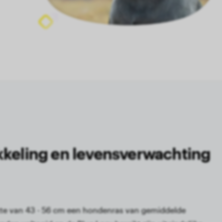
kkeling en levensverwachting
tte van 43 - 56 cm een hondenras van gemiddelde