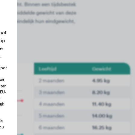
 gewicht. Binnen een tijdsbestek
 het gemiddelde gewicht van deze
cy uiteindelijk hun eindgewicht,
het
tip
we
.
Door
Leeftijd
Gewicht
met
2 maanden
4.95 kg
aten
3 maanden
8.20 kg
 EU-
e
4 maanden
11.40 kg
ijk
5 maanden
14.00 kg
le
ou
6 maanden
16.25 kg