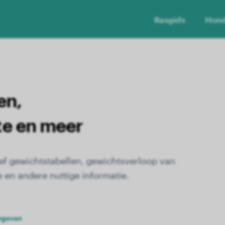
Rasgids
Hon
en,
te en meer
ief gewichtstabellen, gewichtsverloop van
 en andere nuttige informatie.
rgeven