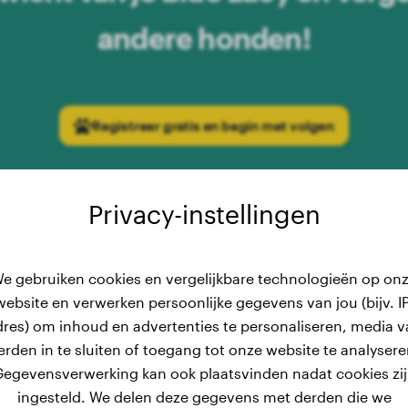
andere honden!
Registreer gratis en begin met volgen
Privacy-instellingen
e gebruiken cookies en vergelijkbare technologieën op on
website en verwerken persoonlijke gegevens van jou (bijv. IP
dres) om inhoud en advertenties te personaliseren, media v
rve voor mannetjes: Ontwikkel
erden in te sluiten of toegang tot onze website te analysere
egevensverwerking kan ook plaatsvinden nadat cookies zi
s Blue Lacy van 2 tot 15 maan
ingesteld. We delen deze gegevens met derden die we