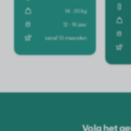
14 - 20 kg
12 - 16 jaar
vanaf 13 maanden
Volg het ge