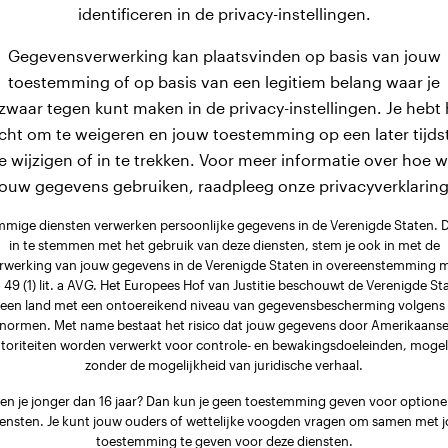
lue Lacy behoren tot de categorie honden met een gematigd
identificeren in de privacy-instellingen.
al een gewicht van 7,1 kg. Na nog eens 3 maanden bereikt
Gegevensverwerking kan plaatsvinden op basis van jouw
nog 7 maanden doorgroeien bereiken mannetjes van Blue La
toestemming of op basis van een legitiem belang waar je
variërend van 16 - 23 kg.
zwaar tegen kunt maken in de privacy-instellingen. Je hebt 
cht om te weigeren en jouw toestemming op een later tijds
e wijzigen of in te trekken. Voor meer informatie over hoe 
jouw gegevens gebruiken, raadpleeg onze privacyverklaring
mige diensten verwerken persoonlijke gegevens in de Verenigde Staten. 
in te stemmen met het gebruik van deze diensten, stem je ook in met de
rwerking van jouw gegevens in de Verenigde Staten in overeenstemming 
. 49 (1) lit. a AVG. Het Europees Hof van Justitie beschouwt de Verenigde St
 een land met een ontoereikend niveau van gegevensbescherming volgens
normen. Met name bestaat het risico dat jouw gegevens door Amerikaans
toriteiten worden verwerkt voor controle- en bewakingsdoeleinden, mogel
zonder de mogelijkheid van juridische verhaal.
en je jonger dan 16 jaar? Dan kun je geen toestemming geven voor optione
iensten. Je kunt jouw ouders of wettelijke voogden vragen om samen met j
toestemming te geven voor deze diensten.