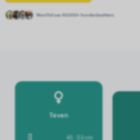
Word lid van 40.000+ hondenbezitters
Teven
43 - 53 cm