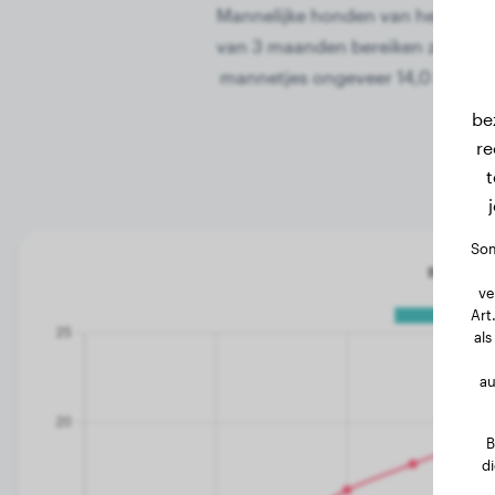
Mannelijke honden van het ras B
van 3 maanden bereiken ze meest
mannetjes ongeveer 14,0 kg. Na 
be
re
t
Som
ve
Art
als
au
B
d