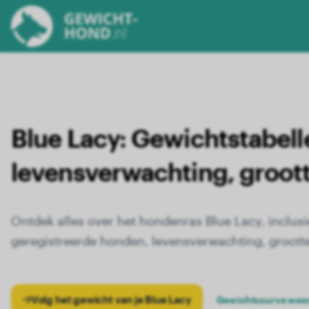
Blue Lacy:
Gewichtstabell
levensverwachting, groot
Ontdek alles over het hondenras Blue Lacy, inclus
geregistreerde honden, levensverwachting, grootte
Volg het gewicht van je Blue Lacy
Gewichtscurve wee