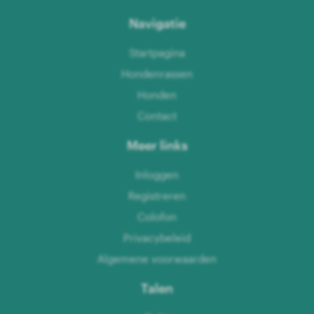
Navigatie
Startpagina
Hondenrassen
Honden
Contact
Meer links
Inloggen
Registreren
Colofon
Privacybeleid
Algemene voorwaarden
Talen