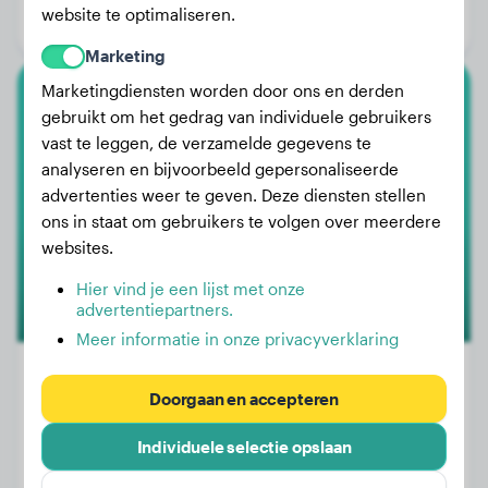
website te optimaliseren.
Geslacht:
Reu
Marketing
Marketingdiensten worden door ons en derden
Duitse Dog
gebruikt om het gedrag van individuele gebruikers
vast te leggen, de verzamelde gegevens te
Dalia
analyseren en bijvoorbeeld gepersonaliseerde
advertenties weer te geven. Deze diensten stellen
ons in staat om gebruikers te volgen over meerdere
1
websites.
Hier vind je een lijst met onze
advertentiepartners.
Meer informatie in onze privacyverklaring
Doorgaan en accepteren
Gewicht:
36 kg
Individuele selectie opslaan
Leeftijd:
2 jaar, 9 maanden