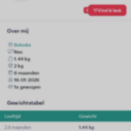
0
Vind ik leuk
Over mij
Bolonka
Reu
1.44 kg
2 kg
6 maanden
16-01-2026
1x gewogen
Gewichtstabel
Leeftijd
Gewicht
2.4 maanden
1.44 kg