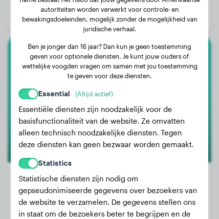
Leeftijd:
1 jaar, 2 maanden
autoriteiten worden verwerkt voor controle- en
bewakingsdoeleinden, mogelijk zonder de mogelijkheid van
Geslacht:
Reu
juridische verhaal.
Ben je jonger dan 16 jaar? Dan kun je geen toestemming
geven voor optionele diensten. Je kunt jouw ouders of
Chihuahua
wettelijke voogden vragen om samen met jou toestemming
te geven voor deze diensten.
Vito
Essential
(Altijd actief)
Essentiële diensten zijn noodzakelijk voor de
1
basisfunctionaliteit van de website. Ze omvatten
alleen technisch noodzakelijke diensten. Tegen
deze diensten kan geen bezwaar worden gemaakt.
Statistics
Statistische diensten zijn nodig om
gepseudonimiseerde gegevens over bezoekers van
Gewicht:
2 kg
de website te verzamelen. De gegevens stellen ons
in staat om de bezoekers beter te begrijpen en de
Leeftijd:
1 jaar, 4 maanden