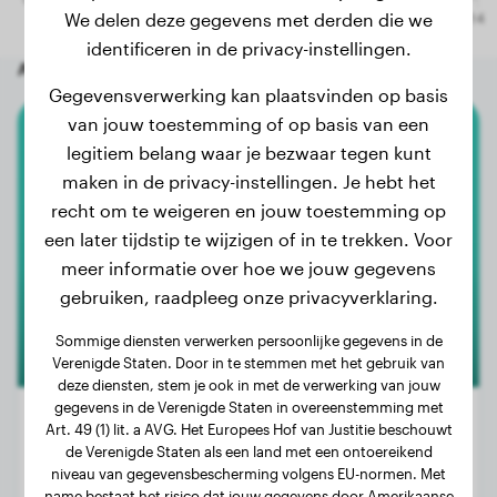
We delen deze gegevens met derden die we
identificeren in de privacy-instellingen.
Andere willekeurige honden
Gegevensverwerking kan plaatsvinden op basis
van jouw toestemming of op basis van een
legitiem belang waar je bezwaar tegen kunt
Briard
maken in de privacy-instellingen. Je hebt het
Azzar
recht om te weigeren en jouw toestemming op
een later tijdstip te wijzigen of in te trekken. Voor
meer informatie over hoe we jouw gegevens
gebruiken, raadpleeg onze privacyverklaring.
Sommige diensten verwerken persoonlijke gegevens in de
Verenigde Staten. Door in te stemmen met het gebruik van
deze diensten, stem je ook in met de verwerking van jouw
gegevens in de Verenigde Staten in overeenstemming met
Art. 49 (1) lit. a AVG. Het Europees Hof van Justitie beschouwt
de Verenigde Staten als een land met een ontoereikend
niveau van gegevensbescherming volgens EU-normen. Met
Gewicht:
27 kg
name bestaat het risico dat jouw gegevens door Amerikaanse