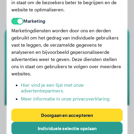
Gewicht:
39 kg
in staat om de bezoekers beter te begrijpen en de
Leeftijd:
8 jaar, 3 maanden
website te optimaliseren.
Geslacht:
Reu
Marketing
Marketingdiensten worden door ons en derden
gebruikt om het gedrag van individuele gebruikers
Cavalier King Charles Spaniel
vast te leggen, de verzamelde gegevens te
analyseren en bijvoorbeeld gepersonaliseerde
Luka
advertenties weer te geven. Deze diensten stellen
ons in staat om gebruikers te volgen over meerdere
websites.
Hier vind je een lijst met onze
advertentiepartners.
Meer informatie in onze privacyverklaring
Doorgaan en accepteren
Individuele selectie opslaan
Gewicht:
9 kg