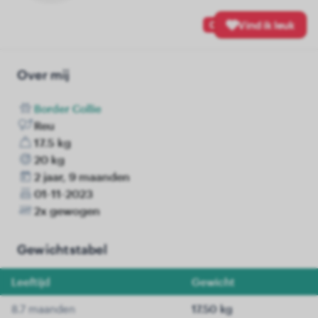
0
Vind ik leuk
Over mij
Border Collie
Reu
17.5 kg
20 kg
2 jaar, 9 maanden
01-11-2023
2x gewogen
Gewichtstabel
Leeftijd
Gewicht
8.7 maanden
17.50 kg