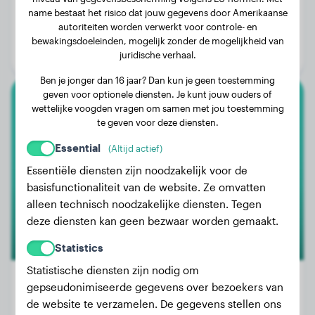
Gewicht:
20 kg
name bestaat het risico dat jouw gegevens door Amerikaanse
autoriteiten worden verwerkt voor controle- en
Leeftijd:
1 jaar, 9 maanden
bewakingsdoeleinden, mogelijk zonder de mogelijkheid van
Geslacht:
Reu
juridische verhaal.
Ben je jonger dan 16 jaar? Dan kun je geen toestemming
geven voor optionele diensten. Je kunt jouw ouders of
wettelijke voogden vragen om samen met jou toestemming
Magyar Vizsla
te geven voor deze diensten.
Baldur
Essential
(Altijd actief)
Essentiële diensten zijn noodzakelijk voor de
basisfunctionaliteit van de website. Ze omvatten
alleen technisch noodzakelijke diensten. Tegen
deze diensten kan geen bezwaar worden gemaakt.
Statistics
Statistische diensten zijn nodig om
gepseudonimiseerde gegevens over bezoekers van
de website te verzamelen. De gegevens stellen ons