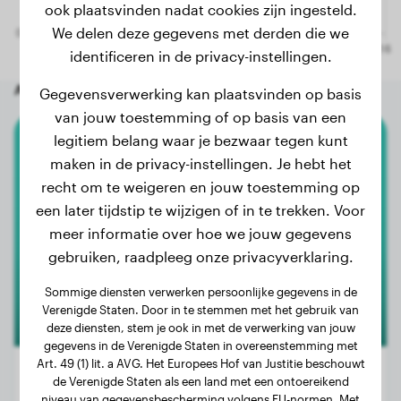
ook plaatsvinden nadat cookies zijn ingesteld.
We delen deze gegevens met derden die we
identificeren in de privacy-instellingen.
Andere willekeurige honden
Gegevensverwerking kan plaatsvinden op basis
van jouw toestemming of op basis van een
legitiem belang waar je bezwaar tegen kunt
Rottweiler
maken in de privacy-instellingen. Je hebt het
recht om te weigeren en jouw toestemming op
Nero
een later tijdstip te wijzigen of in te trekken. Voor
meer informatie over hoe we jouw gegevens
gebruiken, raadpleeg onze privacyverklaring.
1
Sommige diensten verwerken persoonlijke gegevens in de
Verenigde Staten. Door in te stemmen met het gebruik van
deze diensten, stem je ook in met de verwerking van jouw
gegevens in de Verenigde Staten in overeenstemming met
Art. 49 (1) lit. a AVG. Het Europees Hof van Justitie beschouwt
de Verenigde Staten als een land met een ontoereikend
niveau van gegevensbescherming volgens EU-normen. Met