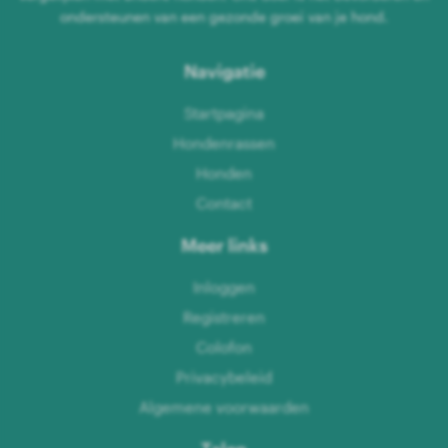
ondersteunen van een gezonde groei van je hond.
Navigatie
Startpagina
Hondenrassen
Honden
Contact
Meer links
Inloggen
Registreren
Colofon
Privacybeleid
Algemene voorwaarden