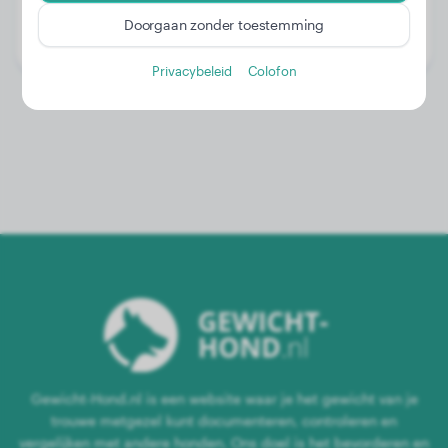
Leeftijd:
4 jaar, 7 maanden
Doorgaan zonder toestemming
Geslacht:
Reu
Privacybeleid
Colofon
Gewicht-Hond.nl is een website waar je het gewicht van je
trouwe metgezel kunt documenteren, controleren en
vergelijken met andere honden. Ons doel is het bevorderen en