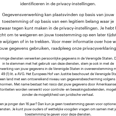
identificeren in de privacy-instellingen.
Gegevensverwerking kan plaatsvinden op basis van jouw
toestemming of op basis van een legitiem belang waar je
zwaar tegen kunt maken in de privacy-instellingen. Je hebt 
Geen gegevens
Gewicht:
Geen g
cht om te weigeren en jouw toestemming op een later tijds
3 jaar, 6 maanden
Leeftijd:
8 jaar, 9
e wijzigen of in te trekken. Voor meer informatie over hoe 
Teef
Geslacht:
jouw gegevens gebruiken, raadpleeg onze privacyverklaring
mige diensten verwerken persoonlijke gegevens in de Verenigde Staten. 
in te stemmen met het gebruik van deze diensten, stem je ook in met de
Border Collie
Amerikaanse Bull
rwerking van jouw gegevens in de Verenigde Staten in overeenstemming 
. 49 (1) lit. a AVG. Het Europees Hof van Justitie beschouwt de Verenigde St
Marley
Alois
 een land met een ontoereikend niveau van gegevensbescherming volgens
normen. Met name bestaat het risico dat jouw gegevens door Amerikaans
toriteiten worden verwerkt voor controle- en bewakingsdoeleinden, mogel
zonder de mogelijkheid van juridische verhaal.
en je jonger dan 16 jaar? Dan kun je geen toestemming geven voor optione
iensten. Je kunt jouw ouders of wettelijke voogden vragen om samen met j
toestemming te geven voor deze diensten.