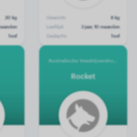
20 kg
Gewicht:
8 kg
1 maanden
Leeftijd:
3 jaar, 10 maanden
Teef
Geslacht:
Teef
Australische Veedrijvershond
Rocket