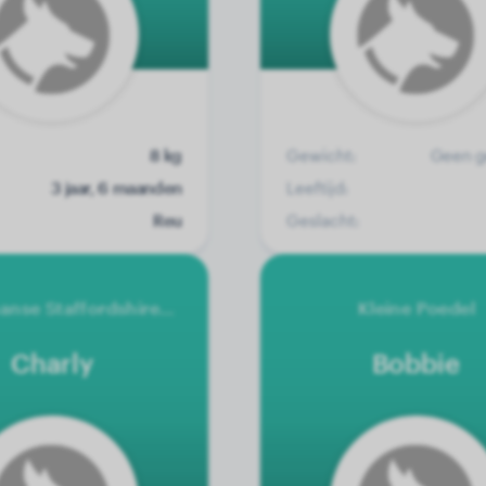
8 kg
Gewicht:
Geen g
3 jaar, 6 maanden
Leeftijd:
Reu
Geslacht:
Amerikaanse Staffordshire Terrier
Kleine Poedel
Charly
Bobbie