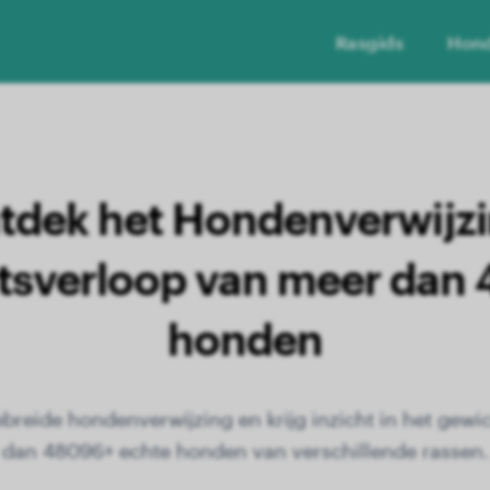
Rasgids
Hon
tdek het Hondenverwijzi
sverloop van meer dan
honden
ebreide hondenverwijzing en krijg inzicht in het gew
dan 48096+ echte honden van verschillende rassen.