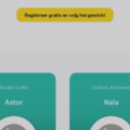
Registreer gratis en volg het gewicht
Border Collie
Golden Retrieve
Astor
Nala