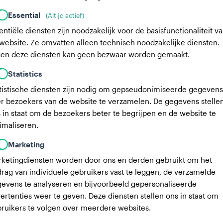
Essential
(Altijd actief)
entiële diensten zijn noodzakelijk voor de basisfunctionaliteit v
website. Ze omvatten alleen technisch noodzakelijke diensten.
7 kg
Gewicht:
en deze diensten kan geen bezwaar worden gemaakt.
3 jaar, 7 maanden
Leeftijd:
3 jaar, 1
Statistics
Reu
Geslacht:
tistische diensten zijn nodig om gepseudonimiseerde gegevens
r bezoekers van de website te verzamelen. De gegevens stelle
 in staat om de bezoekers beter te begrijpen en de website te
-Coated Retriever
Australische Herd
imaliseren.
Nunca
Hero
Marketing
ketingdiensten worden door ons en derden gebruikt om het
rag van individuele gebruikers vast te leggen, de verzamelde
evens te analyseren en bijvoorbeeld gepersonaliseerde
ertenties weer te geven. Deze diensten stellen ons in staat om
ruikers te volgen over meerdere websites.