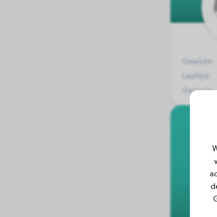
Gewicht:
Leeftijd:
Geslacht:
F
W
a
d
G