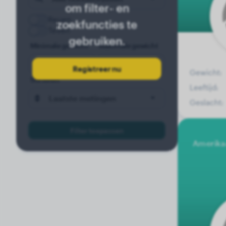
om filter- en
Reuen
zoekfuncties te
Teven
gebruiken.
Minimale gewicht
Maximale gewicht
kg
kg
Registreer nu
Gewicht:
Sorteren
Leeftijd:
Laatste metingen
Geslacht:
Filter toepassen