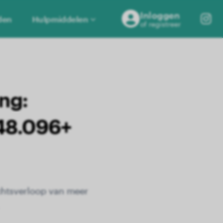
Inloggen
den
Hulpmiddelen
of registreer
ng:
 48.096+
ichtsverloop van meer