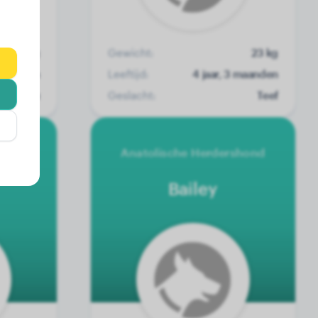
12 kg
Gewicht:
23 kg
 maanden
Leeftijd:
4 jaar, 3 maanden
Reu
Geslacht:
Teef
Anatolische Herdershond
Bailey