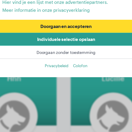
Hier vind je een lijst met onze advertentiepartners.
Meer informatie in onze privacyverklaring
15 kg
Gewicht:
Doorgaan en accepteren
4 jaar, 3 maanden
Leeftijd:
4 jaar, 10
Individuele selectie opslaan
Teef
Geslacht:
Doorgaan zonder toestemming
Akita Inu
Dalmatiër
Privacybeleid
Colofon
Hhh
Lucille