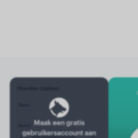
Honden zoeken
Naam
Maak een gratis
Breed
gebruikersaccount aan
Alle hondenrassen