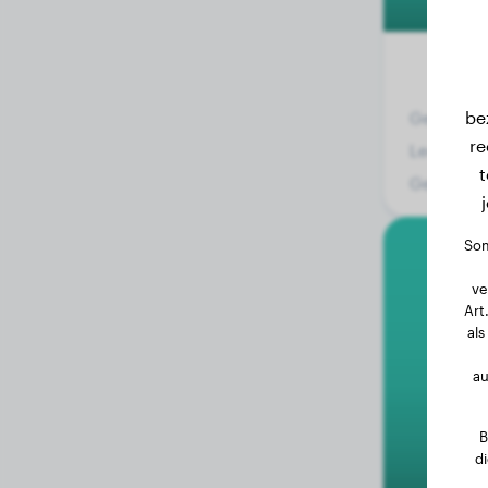
be
Gewicht:
re
Leeftijd:
t
Geslacht:
Som
ve
Art
als
au
B
d