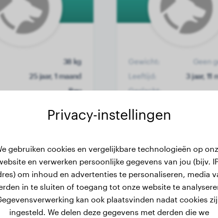
38 kg
Gewicht:
Geen g
25 jaar, 1 maand
Leeftijd:
3 jaar, 1
Reu
Geslacht:
Privacy-instellingen
ranse Bulldog
Duits Korthaar
e gebruiken cookies en vergelijkbare technologieën op on
Layla
Afina
website en verwerken persoonlijke gegevens van jou (bijv. IP
dres) om inhoud en advertenties te personaliseren, media v
erden in te sluiten of toegang tot onze website te analysere
egevensverwerking kan ook plaatsvinden nadat cookies zi
ingesteld. We delen deze gegevens met derden die we