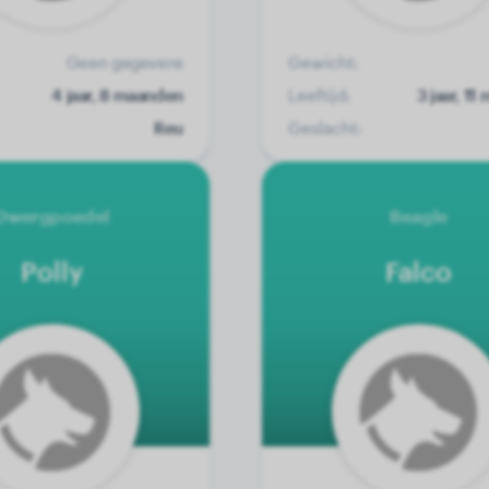
Geen gegevens
Gewicht:
4 jaar, 8 maanden
Leeftijd:
3 jaar, 1
Reu
Geslacht:
Dwergpoedel
Beagle
Polly
Falco