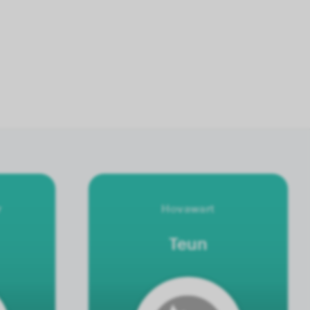
r
Hovawart
Teun