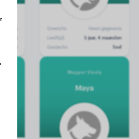
an
13 kg
Gewicht:
Geen gegevens
1 maanden
Leeftijd:
5 jaar, 4 maanden
Reu
Geslacht:
Teef
n
er
Magyar Vizsla
Maya