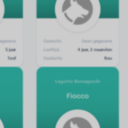
egevens
Gewicht:
Geen gegevens
5 jaar
Leeftijd:
4 jaar, 2 maanden
Teef
Geslacht:
Reu
Lagotto Romagnolo
Fiocco