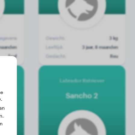
egevens
Gewicht:
3 kg
1 maanden
Leeftijd:
3 jaar, 8 maanden
Teef
Geslacht:
Reu
Labrador Retriever
ze
Sancho 2
-
an
n.
jn