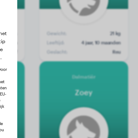
het
egevens
Gewicht:
21 kg
tip
 maanden
Leeftijd:
4 jaar, 10 maanden
we
Teef
Geslacht:
Reu
.
Door
dog
Dalmatiër
met
aten
Zoey
 EU-
e
ijk
le
ou