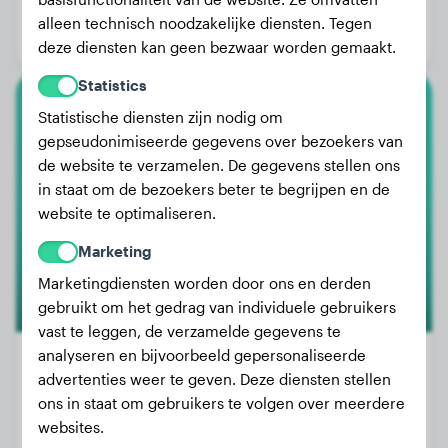
Leeftijd:
2 jaar, 10 maanden
alleen technisch noodzakelijke diensten. Tegen
Geslacht:
Teef
deze diensten kan geen bezwaar worden gemaakt.
Statistics
Statistische diensten zijn nodig om
Shih Tzu
gepseudonimiseerde gegevens over bezoekers van
de website te verzamelen. De gegevens stellen ons
Enzo
in staat om de bezoekers beter te begrijpen en de
website te optimaliseren.
Marketing
Marketingdiensten worden door ons en derden
gebruikt om het gedrag van individuele gebruikers
vast te leggen, de verzamelde gegevens te
analyseren en bijvoorbeeld gepersonaliseerde
advertenties weer te geven. Deze diensten stellen
ons in staat om gebruikers te volgen over meerdere
Gewicht:
5 kg
websites.
Leeftijd:
1 jaar, 10 maanden