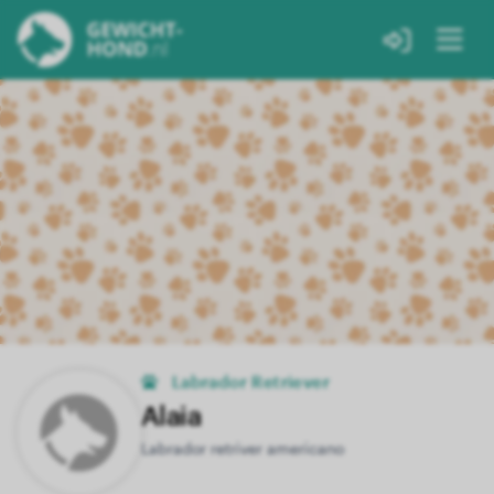
Labrador Retriever
Alaia
Labrador retriver americano