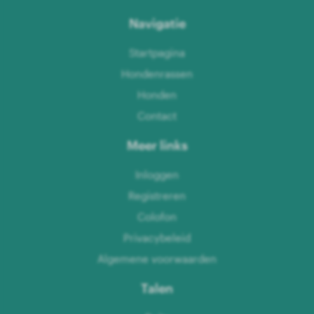
Navigatie
Startpagina
Hondenrassen
Honden
Contact
Meer links
Inloggen
Registreren
Colofon
Privacybeleid
Algemene voorwaarden
Talen