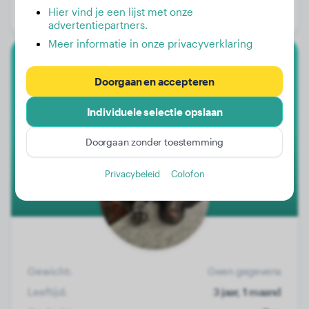
Hier vind je een lijst met onze
Geslacht:
Reu
advertentiepartners.
Meer informatie in onze privacyverklaring
Duitse Draadhaar
Doorgaan en accepteren
Murphy
Individuele selectie opslaan
Doorgaan zonder toestemming
1
Privacybeleid
Colofon
Gewicht:
Geen gegevens
Leeftijd:
3 jaar, 1 maand