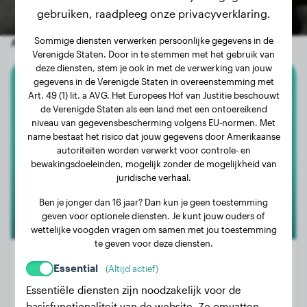
gebruiken, raadpleeg onze privacyverklaring.
Sommige diensten verwerken persoonlijke gegevens in de
Andere willekeurige honden
Verenigde Staten. Door in te stemmen met het gebruik van
deze diensten, stem je ook in met de verwerking van jouw
gegevens in de Verenigde Staten in overeenstemming met
Chihuahua
Art. 49 (1) lit. a AVG. Het Europees Hof van Justitie beschouwt
de Verenigde Staten als een land met een ontoereikend
niveau van gegevensbescherming volgens EU-normen. Met
Merveille
name bestaat het risico dat jouw gegevens door Amerikaanse
autoriteiten worden verwerkt voor controle- en
bewakingsdoeleinden, mogelijk zonder de mogelijkheid van
juridische verhaal.
Ben je jonger dan 16 jaar? Dan kun je geen toestemming
geven voor optionele diensten. Je kunt jouw ouders of
wettelijke voogden vragen om samen met jou toestemming
te geven voor deze diensten.
Essential
(Altijd actief)
Essentiële diensten zijn noodzakelijk voor de
Gewicht:
2 kg
basisfunctionaliteit van de website. Ze omvatten