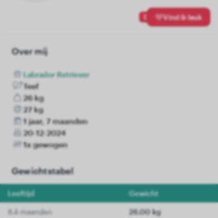
0
Vind ik leuk
Over mij
Labrador Retriever
Teef
26 kg
27 kg
1 jaar, 7 maanden
20-12-2024
1x gewogen
Gewichtstabel
Leeftijd
Gewicht
8.4 maanden
26.00 kg