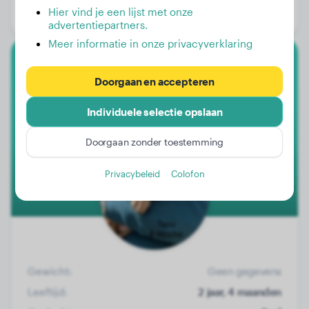
Hier vind je een lijst met onze
Geslacht:
Reu
advertentiepartners.
Meer informatie in onze privacyverklaring
Cane Corso
Doorgaan en accepteren
Tami
Individuele selectie opslaan
Doorgaan zonder toestemming
Privacybeleid
Colofon
Gewicht:
Geen gegevens
Leeftijd:
2 jaar, 4 maanden