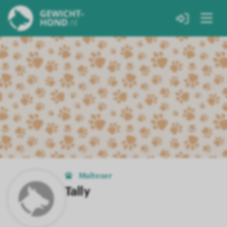
Malteser
Tally