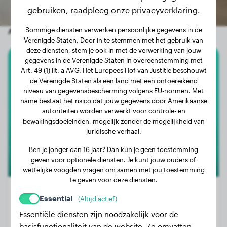
gebruiken, raadpleeg onze privacyverklaring.
Sommige diensten verwerken persoonlijke gegevens in de
Andere willekeurige honden
Verenigde Staten. Door in te stemmen met het gebruik van
deze diensten, stem je ook in met de verwerking van jouw
gegevens in de Verenigde Staten in overeenstemming met
Engelse Bulldog
Art. 49 (1) lit. a AVG. Het Europees Hof van Justitie beschouwt
de Verenigde Staten als een land met een ontoereikend
niveau van gegevensbescherming volgens EU-normen. Met
Pit
name bestaat het risico dat jouw gegevens door Amerikaanse
autoriteiten worden verwerkt voor controle- en
bewakingsdoeleinden, mogelijk zonder de mogelijkheid van
juridische verhaal.
Ben je jonger dan 16 jaar? Dan kun je geen toestemming
geven voor optionele diensten. Je kunt jouw ouders of
wettelijke voogden vragen om samen met jou toestemming
te geven voor deze diensten.
Essential
(Altijd actief)
Essentiële diensten zijn noodzakelijk voor de
Gewicht:
12 kg
basisfunctionaliteit van de website. Ze omvatten