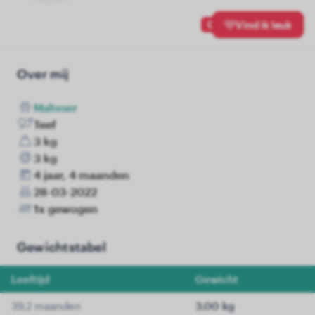
0
Vind ik leuk
Over mij
Malteser
Teef
3 kg
3 kg
4 jaar, 4 maanden
28-03-2022
1x gewogen
Gewichtstabel
Leeftijd
Gewicht
39.2 maanden
3.00 kg