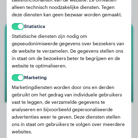
Leeftijd:
3 jaar, 10 maanden
alleen technisch noodzakelijke diensten. Tegen
Geslacht:
Reu
deze diensten kan geen bezwaar worden gemaakt.
Statistics
Statistische diensten zijn nodig om
Duits Korthaar
gepseudonimiseerde gegevens over bezoekers van
de website te verzamelen. De gegevens stellen ons
Brownie
in staat om de bezoekers beter te begrijpen en de
website te optimaliseren.
Marketing
Marketingdiensten worden door ons en derden
gebruikt om het gedrag van individuele gebruikers
vast te leggen, de verzamelde gegevens te
analyseren en bijvoorbeeld gepersonaliseerde
advertenties weer te geven. Deze diensten stellen
ons in staat om gebruikers te volgen over meerdere
Gewicht:
12 kg
websites.
Leeftijd:
2 jaar, 8 maanden