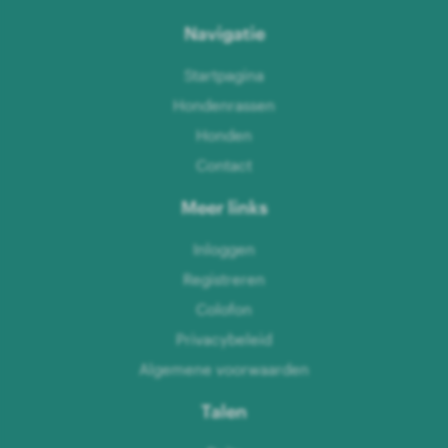
Navigatie
Startpagina
Hondenrassen
Honden
Contact
Meer links
Inloggen
Registreren
Colofon
Privacybeleid
Algemene voorwaarden
Talen