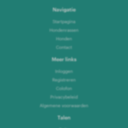
Navigatie
Startpagina
Hondenrassen
Honden
Contact
Meer links
Inloggen
Registreren
Colofon
Privacybeleid
Algemene voorwaarden
Talen