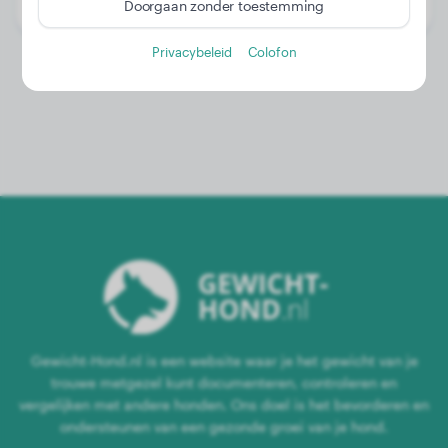
Geslacht:
Teef
Doorgaan zonder toestemming
Privacybeleid
Colofon
Gewicht-Hond.nl is een website waar je het gewicht van je
trouwe metgezel kunt documenteren, controleren en
vergelijken met andere honden. Ons doel is het bevorderen en
ondersteunen van een gezonde groei van je hond.