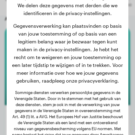
We delen deze gegevens met derden die we
identificeren in de privacy-instellingen.
Andere willekeurige honden
Gegevensverwerking kan plaatsvinden op basis
van jouw toestemming of op basis van een
legitiem belang waar je bezwaar tegen kunt
Labrador Retriever
maken in de privacy-instellingen. Je hebt het
Mila
recht om te weigeren en jouw toestemming op
een later tijdstip te wijzigen of in te trekken. Voor
meer informatie over hoe we jouw gegevens
gebruiken, raadpleeg onze privacyverklaring.
Sommige diensten verwerken persoonlijke gegevens in de
Verenigde Staten. Door in te stemmen met het gebruik van
deze diensten, stem je ook in met de verwerking van jouw
gegevens in de Verenigde Staten in overeenstemming met
Art. 49 (1) lit. a AVG. Het Europees Hof van Justitie beschouwt
de Verenigde Staten als een land met een ontoereikend
niveau van gegevensbescherming volgens EU-normen. Met
Gewicht:
24 kg
name bestaat het risico dat jouw gegevens door Amerikaanse