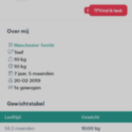
0
Vind ik leuk
Over mij
Manchester Terriër
Teef
10 kg
10 kg
7 jaar, 5 maanden
20-02-2019
1x gewogen
Gewichtstabel
Leeftijd
Gewicht
56.3 maanden
10.00 kg