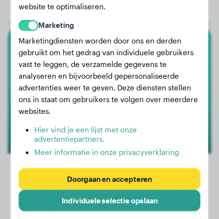
website te optimaliseren.
Geslacht:
Reu
Marketing
Marketingdiensten worden door ons en derden
Berner Sennenhond
gebruikt om het gedrag van individuele gebruikers
vast te leggen, de verzamelde gegevens te
Nala
analyseren en bijvoorbeeld gepersonaliseerde
advertenties weer te geven. Deze diensten stellen
ons in staat om gebruikers te volgen over meerdere
websites.
Hier vind je een lijst met onze
advertentiepartners.
Meer informatie in onze privacyverklaring
Doorgaan en accepteren
Gewicht:
20 kg
Individuele selectie opslaan
Leeftijd:
3 jaar, 3 maanden