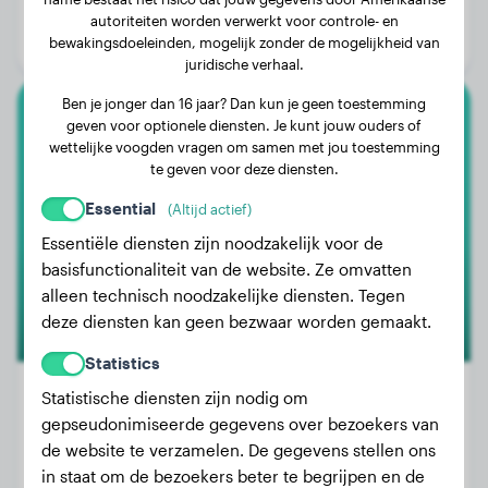
Leeftijd:
4 jaar, 2 maanden
autoriteiten worden verwerkt voor controle- en
bewakingsdoeleinden, mogelijk zonder de mogelijkheid van
Geslacht:
Teef
juridische verhaal.
Ben je jonger dan 16 jaar? Dan kun je geen toestemming
geven voor optionele diensten. Je kunt jouw ouders of
Doberman
wettelijke voogden vragen om samen met jou toestemming
te geven voor deze diensten.
Rin
Essential
(Altijd actief)
Essentiële diensten zijn noodzakelijk voor de
1
basisfunctionaliteit van de website. Ze omvatten
alleen technisch noodzakelijke diensten. Tegen
deze diensten kan geen bezwaar worden gemaakt.
Statistics
Statistische diensten zijn nodig om
gepseudonimiseerde gegevens over bezoekers van
Gewicht:
32 kg
de website te verzamelen. De gegevens stellen ons
in staat om de bezoekers beter te begrijpen en de
Leeftijd:
5 jaar, 6 maanden