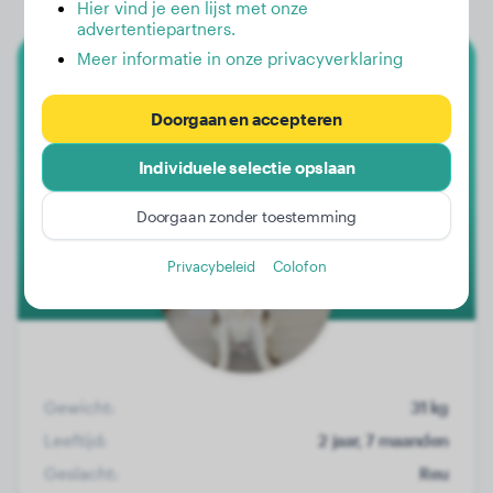
Hier vind je een lijst met onze
advertentiepartners.
Meer informatie in onze privacyverklaring
Sachalin Husky
Doorgaan en accepteren
Dankev
Individuele selectie opslaan
Doorgaan zonder toestemming
Privacybeleid
Colofon
Gewicht:
31 kg
Leeftijd:
2 jaar, 7 maanden
Geslacht:
Reu