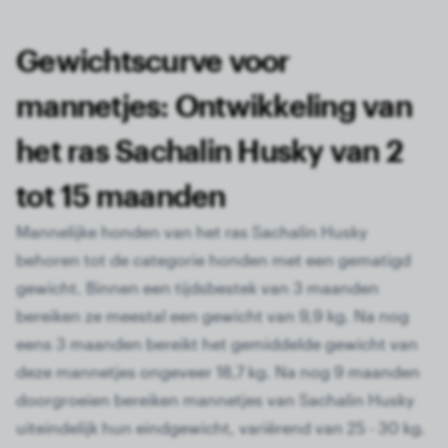
Gewichtscurve voor
mannetjes: Ontwikkeling van
het ras Sachalin Husky van 2
tot 15 maanden
Mannelijke honden van het ras Sachalin Husky
behoren tot de categorie honden met een gematigd
gewicht. Binnen een tijdsbestek van 3 maanden
bereiken ze meestal een gewicht van 9,9 kg. Na nog
eens 3 maanden bereikt het gemiddelde gewicht van
deze mannetjes ongeveer 18,7 kg. Na nog 9 maanden
doorgroeien bereiken mannetjes van Sachalin Husky
uiteindelijk hun eindgewicht, variërend van 25 - 30 kg.