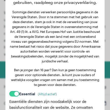
gebruiken, raadpleeg onze privacyverklaring.
Sommige diensten verwerken persoonlijke gegevens in de
Wilt u weten hoe groot uw Sachalin Husky-puppy
Verenigde Staten. Door in te stemmen met het gebruik van
uiteindelijk zal worden? Met onze speciale
deze diensten, stem je ook in met de verwerking van jouw
hondengroeicalculator kunt u het eindgewicht van het
gegevens in de Verenigde Staten in overeenstemming met
Art. 49 (1) lit. a AVG. Het Europees Hof van Justitie beschouwt
ras Sachalin Husky nauwkeurig berekenen. Of u nu
de Verenigde Staten als een land met een ontoereikend
een schattige Sachalin Husky-puppy heeft of uw jonge
niveau van gegevensbescherming volgens EU-normen. Met
name bestaat het risico dat jouw gegevens door Amerikaanse
hond opgroeit, onze gebruiksvriendelijke tool biedt
autoriteiten worden verwerkt voor controle- en
waardevolle informatie.
bewakingsdoeleinden, mogelijk zonder de mogelijkheid van
juridische verhaal.
Honden Gewicht Calculator
Ben je jonger dan 16 jaar? Dan kun je geen toestemming
geven voor optionele diensten. Je kunt jouw ouders of
wettelijke voogden vragen om samen met jou toestemming
te geven voor deze diensten.
Huidig Gewicht
kg
Essential
(Altijd actief)
Essentiële diensten zijn noodzakelijk voor de
Geboortedatum
basisfunctionaliteit van de website. Ze omvatten