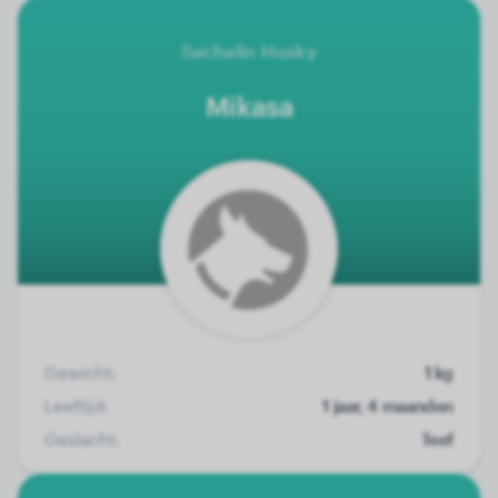
Sachalin Husky
Mikasa
Gewicht:
1 kg
Leeftijd:
1 jaar, 4 maanden
Geslacht:
Teef