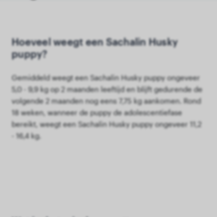
Hoeveel weegt een Sachalin Husky
puppy?
Gemiddeld weegt een Sachalin Husky puppy ongeveer
5,0 - 9,9 kg op 2 maanden leeftijd en blijft gedurende de
volgende 2 maanden nog eens 7,75 kg aankomen. Rond
18 weken, wanneer de puppy de adolescentiefase
bereikt, weegt een Sachalin Husky puppy ongeveer 11,2
- 16,4 kg.