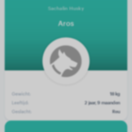
Sachalin Husky
Aros
Gewicht:
18 kg
Leeftijd:
2 jaar, 9 maanden
Geslacht:
Reu