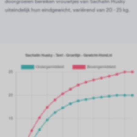
doorgroeien bereiken vrouwtjes van Sachalin Husky
uiteindelijk hun eindgewicht, variërend van 20 - 25 kg.