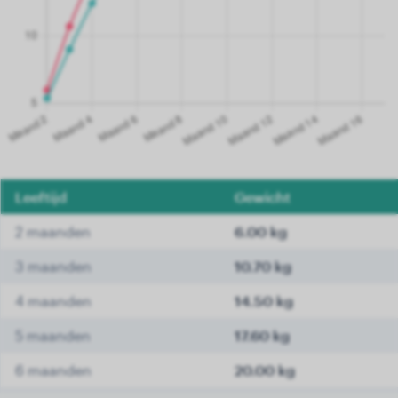
Leeftijd
Gewicht
2 maanden
6.00 kg
3 maanden
10.70 kg
4 maanden
14.50 kg
5 maanden
17.60 kg
6 maanden
20.00 kg