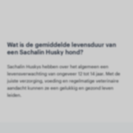
Wat is de gemiddelde levensduur van
een Sachalin Husky hond?
Sachalin Huskys hebben over het algemeen een
levensverwachting van ongeveer 12 tot 14 jaar. Met de
juiste verzorging, voeding en regelmatige veterinaire
aandacht kunnen ze een gelukkig en gezond leven
leiden.