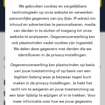
Registreer je hond of puppy
We gebruiken cookies en vergelijkbare
technologieën op onze website en verwerken
persoonlijke gegevens van jou (bijv. IP-adres) om
inhoud en advertenties te personaliseren, media
van derden in te sluiten of toegang tot onze
website te analyseren. Gegevensverwerking kan
ook plaatsvinden nadat cookies zijn ingesteld.
We delen deze gegevens met derden die we
identificeren in de privacy-instellingen.
Nauwkeurige voorspelling van het
Gegevensverwerking kan plaatsvinden op basis
uiteindelijke gewicht van Sachalin Huskys
van jouw toestemming of op basis van een
legitiem belang waar je bezwaar tegen kunt
Bereken het uiteindelijke
maken in de privacy-instellingen. Je hebt het
recht om te weigeren en jouw toestemming op
gewicht voor Sachalin Husky-
een later tijdstip te wijzigen of in te trekken. Voor
puppy's en -jonge honden
meer informatie over hoe we jouw gegevens