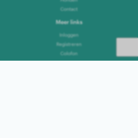
Contact
Meer links
Inloggen
Registreren
Colofon
Privacybeleid
Algemene voorwaarden
Talen
Duits
Engels
Nederlands
Frans
Zweeds