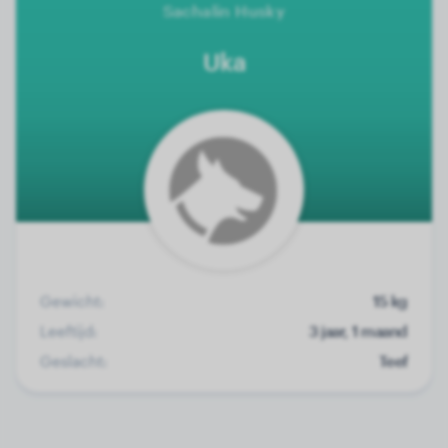
Sachalin Husky
Uka
Gewicht:
15 kg
Leeftijd:
3 jaar, 1 maand
Geslacht:
Teef