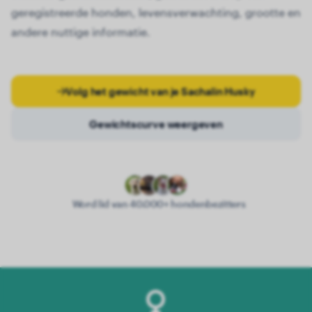
geregistreerde honden, levensverwachting, grootte en
andere nuttige informatie.
Volg het gewicht van je Sachalin Husky
Gewichtscurve weergeven
Word lid van 40.000+ hondenbezitters