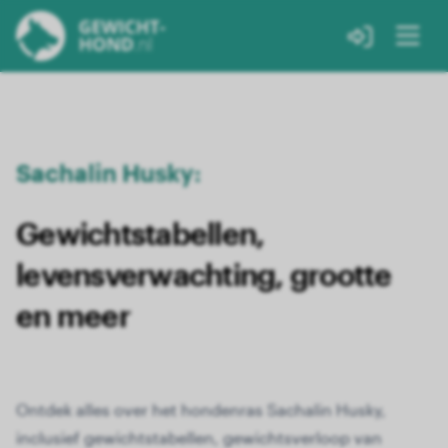
Sachalin Husky:
Gewichtstabellen,
levensverwachting, grootte
en meer
Ontdek alles over het hondenras Sachalin Husky,
inclusief gewichtstabellen, gewichtsverloop van