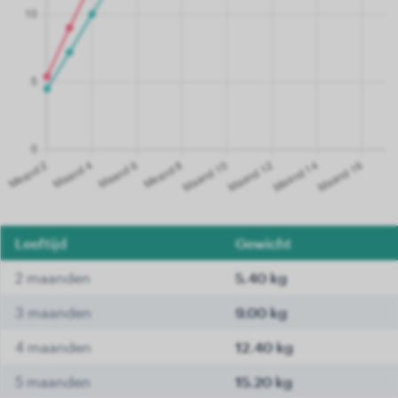
Leeftijd
Gewicht
2 maanden
5.40 kg
3 maanden
9.00 kg
4 maanden
12.40 kg
5 maanden
15.20 kg