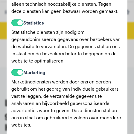
alleen technisch noodzakelijke diensten. Tegen
deze diensten kan geen bezwaar worden gemaakt.
Ras
Sachalin Husky
(Optioneel)
Statistics
Bereken eindgewicht
Statistische diensten zijn nodig om
gepseudonimiseerde gegevens over bezoekers van
de website te verzamelen. De gegevens stellen ons
in staat om de bezoekers beter te begrijpen en de
website te optimaliseren.
Marketing
Marketingdiensten worden door ons en derden
gebruikt om het gedrag van individuele gebruikers
vast te leggen, de verzamelde gegevens te
Laatste wegingen van
analyseren en bijvoorbeeld gepersonaliseerde
advertenties weer te geven. Deze diensten stellen
geregistreerde Sachalin
ons in staat om gebruikers te volgen over meerdere
Husky-eigenaren
websites.