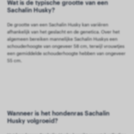
Wat is de typische grootte van een
Sachalin Husky?
De grootte van een Sachalin Husky kan variëren
afhankelijk van het geslacht en de genetica. Over het
algemeen bereiken mannelijke Sachalin Huskys een
schouderhoogte van ongeveer 58 cm, terwijl vrouwtjes
een gemiddelde schouderhoogte hebben van ongeveer
55 cm.
Wanneer is het hondenras Sachalin
Husky volgroeid?