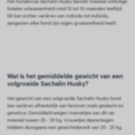
Het hondenras Sachalin Husky bereikt meestal volledige
fysieke volwassenheid rond 15 tot 15 maanden leeftijd.
Dit kan echter variëren van individu tot individu,
aangezien elke hond zijn eigen groeisnelheid heeft.
Wat is het gemiddelde gewicht van een
volgroeide Sachalin Husky?
Het gewicht van een volgroeide Sachalin Husky hond
kan variëren afhankelijk van factoren zoals geslacht en
genetica. Gemiddeld wegen mannetjes van dit ras
meestal tussen 25 - 30 kg. Vrouwtjes daarentegen
hebben doorgaans een gewichtsbereik van 20 - 25 kg.