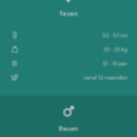
Teven
53 - 57 cm
20 - 25 kg
12 - 14 jaar
vanaf 13 maanden
Reuen