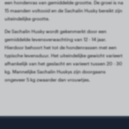
een hondenras van gemiddelde grootte. De groei is na
15 maanden voltooid en de Sachalin Husky bereikt zijn
uiteindelijke grootte.
De Sachalin Husky wordt gekenmerkt door een
gemiddelde levensverwachting van 12 - 14 jaar.
Hierdoor behoort het tot de hondenrassen met een
typische levensduur. Het uiteindelijke gewicht varieert
afhankelijk van het geslacht en varieert tussen 20 - 30
kg. Mannelijke Sachalin Huskys zijn doorgaans
ongeveer 5 kg zwaarder dan vrouwtjes.