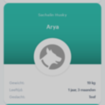
Sachalin Husky
Arya
Gewicht:
19 kg
Leeftijd:
1 jaar, 3 maanden
Geslacht:
Teef