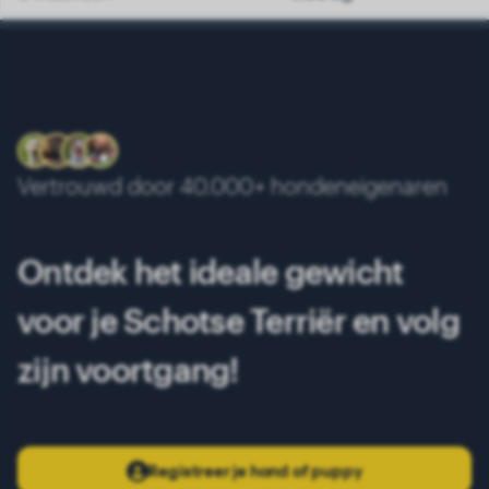
7 maanden
8.20 kg
8 maanden
8.80 kg
9 maanden
9.10 kg
10 maanden
9.40 kg
Vertrouwd door 40.000+ hondeneigenaren
11 maanden
9.60 kg
12 maanden
9.80 kg
Ontdek het ideale gewicht
13 maanden
10.00 kg
voor je Schotse Terriër en volg
zijn voortgang!
Registreer je hond of puppy