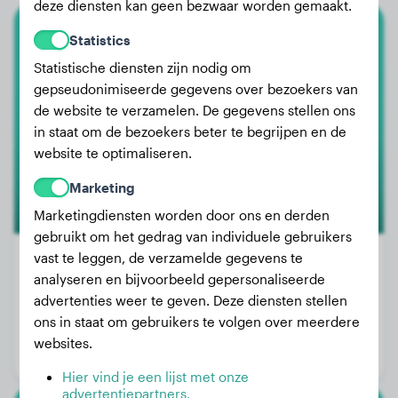
deze diensten kan geen bezwaar worden gemaakt.
Statistics
Schotse Terriër
Statistische diensten zijn nodig om
VLIMA
gepseudonimiseerde gegevens over bezoekers van
de website te verzamelen. De gegevens stellen ons
in staat om de bezoekers beter te begrijpen en de
website te optimaliseren.
Marketing
Marketingdiensten worden door ons en derden
gebruikt om het gedrag van individuele gebruikers
vast te leggen, de verzamelde gegevens te
analyseren en bijvoorbeeld gepersonaliseerde
advertenties weer te geven. Deze diensten stellen
Gewicht:
6 kg
ons in staat om gebruikers te volgen over meerdere
Leeftijd:
1 jaar, 9 maanden
websites.
Geslacht:
Teef
Hier vind je een lijst met onze
advertentiepartners.