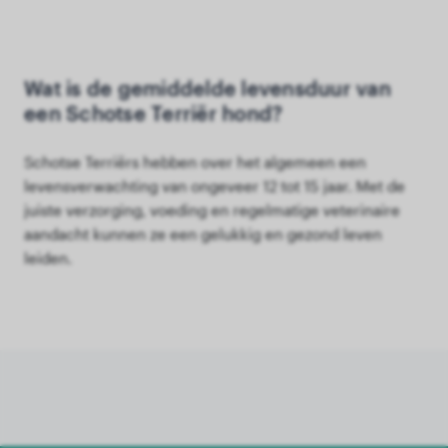
Wat is de gemiddelde levensduur van
een Schotse Terriër hond?
Schotse Terriërs hebben over het algemeen een
levensverwachting van ongeveer 12 tot 15 jaar. Met de
juiste verzorging, voeding en regelmatige veterinaire
aandacht kunnen ze een gelukkig en gezond leven
leiden.