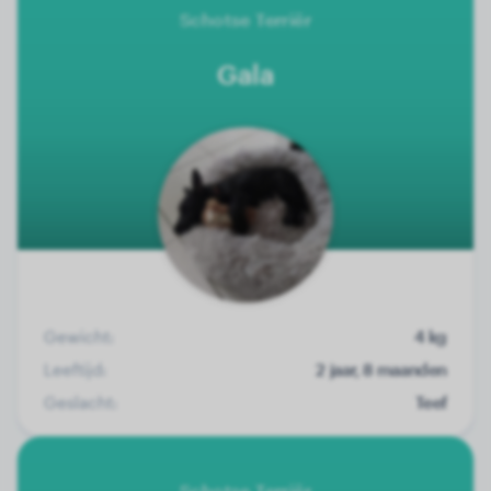
Schotse Terriër
Gala
Gewicht:
4 kg
Leeftijd:
2 jaar, 8 maanden
Geslacht:
Teef
Schotse Terriër