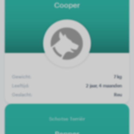
Cooper
Gewicht:
7 kg
Leeftijd:
2 jaar, 4 maanden
Geslacht:
Reu
Schotse Terriër
Pepper