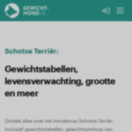
Schotse Terriër:
Gewichtstabellen,
levensverwachting, grootte
en meer
Ontdek alles over het hondenras Schotse Terriër,
inclusief gewichtstabellen, gewichtsverloop van