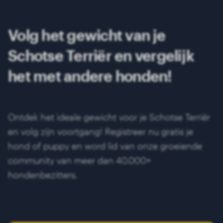
Volg het gewicht van je
Schotse Terriër en vergelijk
het met andere honden!
Ontdek het ideale gewicht voor je Schotse Terriër
en volg zijn voortgang! Registreer nu gratis je
hond of puppy en word lid van onze groeiende
community van meer dan 40.000+
hondenbezitters.