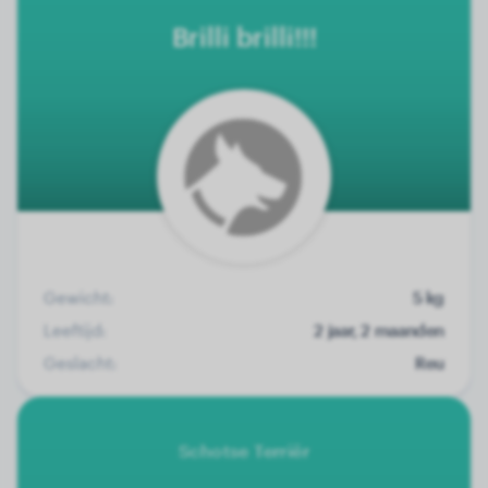
Brilli brilli!!!
Gewicht:
5 kg
Leeftijd:
2 jaar, 2 maanden
Geslacht:
Reu
Schotse Terriër