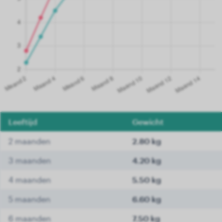
Leeftijd
Gewicht
2 maanden
2.80 kg
3 maanden
4.20 kg
4 maanden
5.50 kg
5 maanden
6.60 kg
6 maanden
7.50 kg