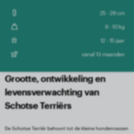
25 - 28 cm
9 - 10 kg
12 - 15 jaar
vanaf 13 maanden
Grootte, ontwikkeling en
levensverwachting van
Schotse Terriërs
De Schotse Terriër behoort tot de kleine hondenrassen