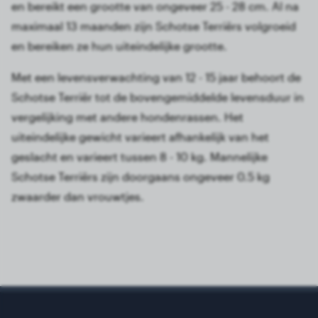
en bereikt een grootte van ongeveer 25 - 28 cm. Al na
maximaal 13 maanden zijn Schotse Terriërs volgroeid
en bereiken ze hun uiteindelijke grootte.
Met een levensverwachting van 12 - 15 jaar behoort de
Schotse Terriër tot de bovengemiddelde levensduur in
vergelijking met andere hondenrassen. Het
uiteindelijke gewicht varieert afhankelijk van het
geslacht en varieert tussen 8 - 10 kg. Mannelijke
Schotse Terriërs zijn doorgaans ongeveer 0.5 kg
zwaarder dan vrouwtjes.