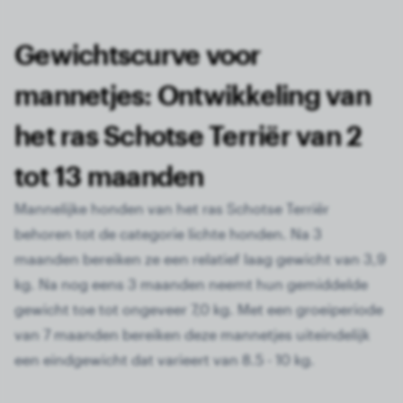
Gewichtscurve voor
mannetjes: Ontwikkeling van
het ras Schotse Terriër van 2
tot 13 maanden
Mannelijke honden van het ras Schotse Terriër
behoren tot de categorie lichte honden. Na 3
maanden bereiken ze een relatief laag gewicht van 3,9
kg. Na nog eens 3 maanden neemt hun gemiddelde
gewicht toe tot ongeveer 7,0 kg. Met een groeiperiode
van 7 maanden bereiken deze mannetjes uiteindelijk
een eindgewicht dat varieert van 8.5 - 10 kg.