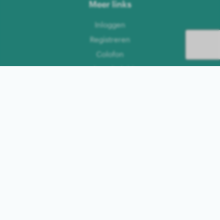
Meer links
Inloggen
Registreren
Colofon
Privacybeleid
Algemene voorwaarden
Talen
Duits
Engels
Nederlands
Frans
Zweeds
Spaans
Italiaans