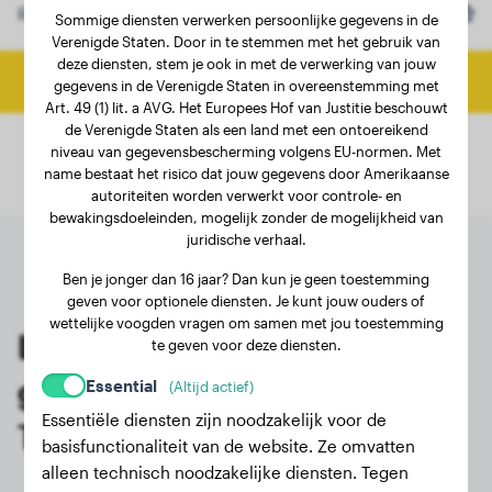
Ras
Schotse Terriër
(Optioneel)
Sommige diensten verwerken persoonlijke gegevens in de
Verenigde Staten. Door in te stemmen met het gebruik van
deze diensten, stem je ook in met de verwerking van jouw
Bereken eindgewicht
gegevens in de Verenigde Staten in overeenstemming met
Art. 49 (1) lit. a AVG. Het Europees Hof van Justitie beschouwt
de Verenigde Staten als een land met een ontoereikend
niveau van gegevensbescherming volgens EU-normen. Met
name bestaat het risico dat jouw gegevens door Amerikaanse
autoriteiten worden verwerkt voor controle- en
bewakingsdoeleinden, mogelijk zonder de mogelijkheid van
juridische verhaal.
Ben je jonger dan 16 jaar? Dan kun je geen toestemming
geven voor optionele diensten. Je kunt jouw ouders of
wettelijke voogden vragen om samen met jou toestemming
Laatste wegingen van
te geven voor deze diensten.
geregistreerde Schotse
Essential
(Altijd actief)
Essentiële diensten zijn noodzakelijk voor de
Terriër-eigenaren
basisfunctionaliteit van de website. Ze omvatten
alleen technisch noodzakelijke diensten. Tegen