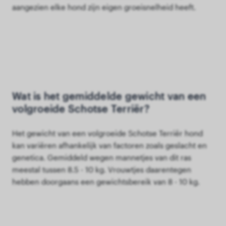
aangezien elke hond zijn eigen groeisnelheid heeft.
Wat is het gemiddelde gewicht van een
volgroeide Schotse Terriër?
Het gewicht van een volgroeide Schotse Terriër hond
kan variëren afhankelijk van factoren zoals geslacht en
genetica. Gemiddeld wegen mannetjes van dit ras
meestal tussen 8.5 - 10 kg. Vrouwtjes daarentegen
hebben doorgaans een gewichtsbereik van 8 - 10 kg.