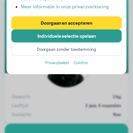
Meer informatie in onze privacyverklaring
Schotse Terriër
Doorgaan en accepteren
Cooper
Individuele selectie opslaan
Doorgaan zonder toestemming
Privacybeleid
Colofon
Gewicht:
3 kg
Leeftijd:
2 jaar, 4 maanden
Geslacht:
Reu