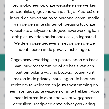
technologieën op onze website en verwerken
Wilt u weten hoe groot uw Schotse Terriër-puppy
persoonlijke gegevens van jou (bijv. IP-adres) om
uiteindelijk zal worden? Met onze speciale
inhoud en advertenties te personaliseren, media
hondengroeicalculator kunt u het eindgewicht van het
van derden in te sluiten of toegang tot onze
ras Schotse Terriër nauwkeurig berekenen. Of u nu een
website te analyseren. Gegevensverwerking kan
schattige Schotse Terriër-puppy heeft of uw jonge
ook plaatsvinden nadat cookies zijn ingesteld.
hond opgroeit, onze gebruiksvriendelijke tool biedt
We delen deze gegevens met derden die we
waardevolle informatie.
identificeren in de privacy-instellingen.
Gegevensverwerking kan plaatsvinden op basis
Honden Gewicht Calculator
van jouw toestemming of op basis van een
legitiem belang waar je bezwaar tegen kunt
maken in de privacy-instellingen. Je hebt het
Huidig Gewicht
kg
recht om te weigeren en jouw toestemming op
een later tijdstip te wijzigen of in te trekken. Voor
Geboortedatum
meer informatie over hoe we jouw gegevens
gebruiken, raadpleeg onze privacyverklaring.