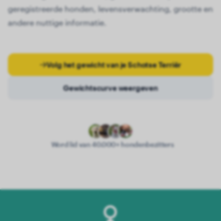
geregistreerde honden, levensverwachting, grootte en
andere nuttige informatie.
Volg het gewicht van je Schotse Terriër
Gewichtscurve weergeven
Word lid van 40.000+ hondenbezitters