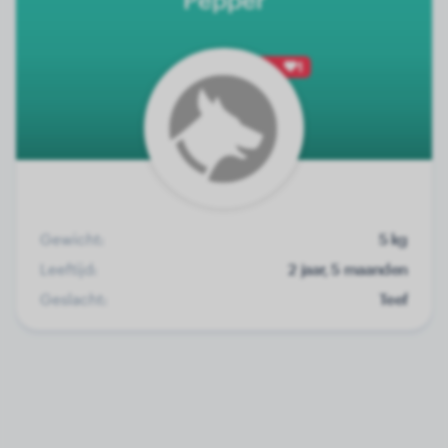
1
Gewicht:
5 kg
Leeftijd:
2 jaar, 5 maanden
Geslacht:
Teef