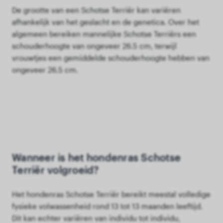
De grootte van een Schotse Terriër kan variëren
afhankelijk van het geslacht en de genetica. Over het
algemeen bereiken mannelijke Schotse Terriërs een
schouderhoogte van ongeveer 26.5 cm, terwijl
vrouwtjes een gemiddelde schouderhoogte hebben van
ongeveer 26.5 cm.
Wanneer is het hondenras Schotse
Terriër volgroeid?
Het hondenras Schotse Terriër bereikt meestal volledige
fysieke volwassenheid rond 13 tot 13 maanden leeftijd.
Dit kan echter variëren van individu tot individu,