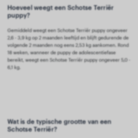
Hoeveel weegt een Schotse Terriër
puppy?
Gemiddeld weegt een Schotse Terriër puppy ongeveer
2,6 - 3,9 kg op 2 maanden leeftijd en blijft gedurende de
volgende 2 maanden nog eens 2,53 kg aankomen. Rond
18 weken, wanneer de puppy de adolescentiefase
bereikt, weegt een Schotse Terriër puppy ongeveer 5,0 -
6,1 kg.
Wat is de typische grootte van een
Schotse Terriër?