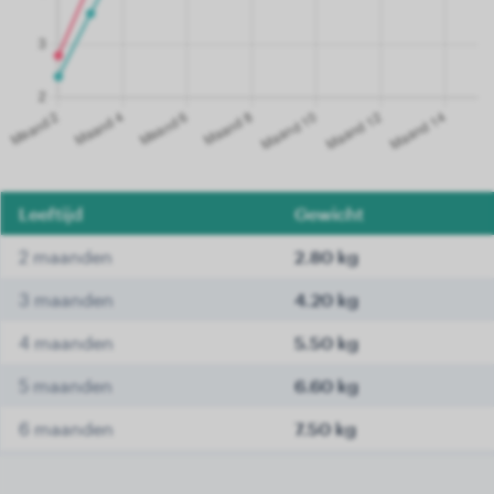
Leeftijd
Gewicht
2 maanden
2.80 kg
3 maanden
4.20 kg
4 maanden
5.50 kg
5 maanden
6.60 kg
6 maanden
7.50 kg
7 maanden
8.20 kg