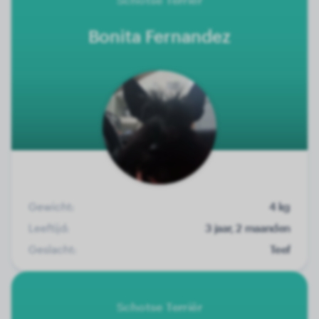
Bonita Fernandez
Gewicht:
4 kg
Leeftijd:
3 jaar, 2 maanden
Geslacht:
Teef
Schotse Terriër