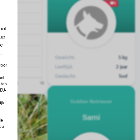
1
het
tip
we
.
Gewicht:
5 kg
Door
Leeftijd:
2 jaar
Geslacht:
Teef
met
aten
 EU-
e
Golden Retriever
ijk
Sami
le
ou