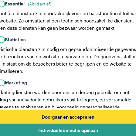
Essential
(Altijd actief)
entiële diensten zijn noodzakelijk voor de basisfunctionaliteit v
website. Ze omvatten alleen technisch noodzakelijke diensten.
en deze diensten kan geen bezwaar worden gemaakt.
Statistics
tistische diensten zijn nodig om gepseudonimiseerde gegevens
r bezoekers van de website te verzamelen. De gegevens stelle
 in staat om de bezoekers beter te begrijpen en de website te
imaliseren.
Marketing
ketingdiensten worden door ons en derden gebruikt om het
rag van individuele gebruikers vast te leggen, de verzamelde
evens te analyseren en bijvoorbeeld gepersonaliseerde
ertenties weer te geven. Deze diensten stellen ons in staat om
Doorgaan en accepteren
ruikers te volgen over meerdere websites.
Individuele selectie opslaan
Hier vind je een lijst met onze advertentiepartners.