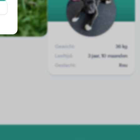
Gewicht:
36 kg
Leeftijd:
3 jaar, 10 maanden
Geslacht:
Reu