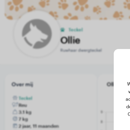
Teckel
Ollie
Ruwhaar dwergteckel
W
Over mij
Ollie's g
Teckel
a
Reu
d
3.1 kg
G
7 kg
2 jaar, 11 maanden