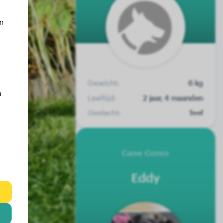
an
Gewicht:
6 kg
n
Leeftijd:
2 jaar, 4 maanden
Geslacht:
Teef
Cane Corso
Eddy