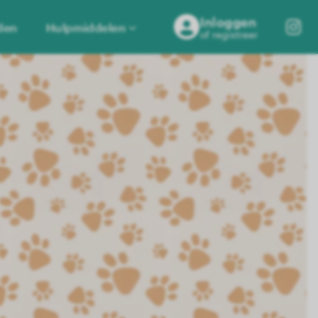
Inloggen
den
Hulpmiddelen
of registreer