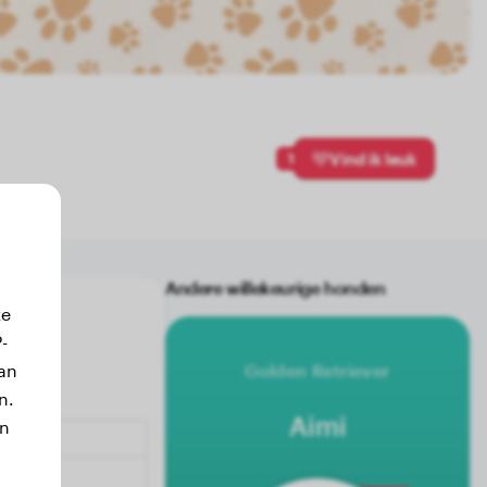
1
Vind ik leuk
Andere willekeurige honden
ze
-
an
Golden Retriever
n.
Aimi
jn