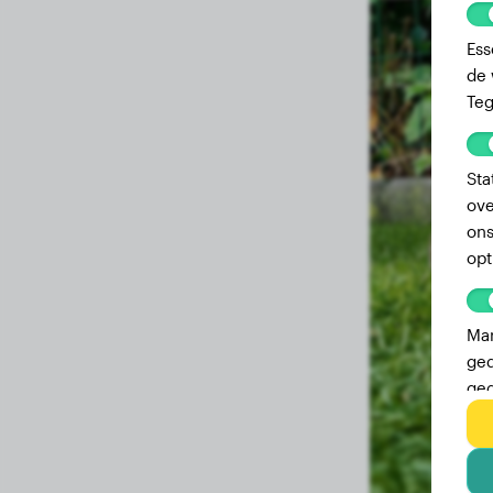
Ess
de 
Teg
Sta
ove
ons
opt
Mar
ged
geg
adv
geb