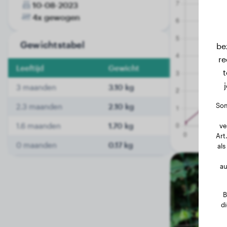
10-08-2023
4x gewogen
Gewichtstabel
be
re
Leeftijd
Gewicht
t
3 maanden
3.10 kg
Som
2.3 maanden
2.10 kg
1.6 maanden
1.70 kg
ve
Art
0 maanden
0.17 kg
als
au
B
d