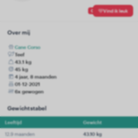
0
Vind ik leuk
Over mij
Cane Corso
Teef
43.1 kg
45 kg
4 jaar, 8 maanden
01-12-2021
6x gewogen
Gewichtstabel
Leeftijd
Gewicht
12.9 maanden
43.10 kg