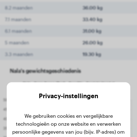
8.2 maanden
36.00 kg
7.1 maanden
33.40 kg
6.1 maanden
31.00 kg
5 maanden
26.00 kg
3.3 maanden
19.30 kg
Nala's gewichtsgeschiedenis
Privacy-instellingen
We gebruiken cookies en vergelijkbare
technologieën op onze website en verwerken
persoonlijke gegevens van jou (bijv. IP-adres) om