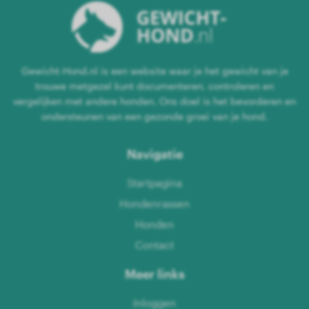
Gewicht-Hond.nl is een website waar je het gewicht van je
trouwe metgezel kunt documenteren, controleren en
vergelijken met andere honden. Ons doel is het bevorderen en
ondersteunen van een gezonde groei van je hond.
Navigatie
Startpagina
Hondenrassen
Honden
Contact
Meer links
Inloggen