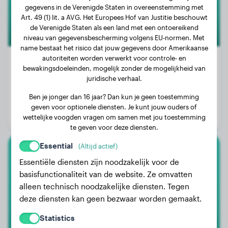
gegevens in de Verenigde Staten in overeenstemming met
Art. 49 (1) lit. a AVG. Het Europees Hof van Justitie beschouwt
de Verenigde Staten als een land met een ontoereikend
niveau van gegevensbescherming volgens EU-normen. Met
name bestaat het risico dat jouw gegevens door Amerikaanse
autoriteiten worden verwerkt voor controle- en
bewakingsdoeleinden, mogelijk zonder de mogelijkheid van
juridische verhaal.
Gewicht:
17 kg
Ben je jonger dan 16 jaar? Dan kun je geen toestemming
Leeftijd:
2 jaar, 7 maanden
geven voor optionele diensten. Je kunt jouw ouders of
Geslacht:
Teef
wettelijke voogden vragen om samen met jou toestemming
te geven voor deze diensten.
Essential
(Altijd actief)
Kleine Poedel
Essentiële diensten zijn noodzakelijk voor de
basisfunctionaliteit van de website. Ze omvatten
Ozzy
alleen technisch noodzakelijke diensten. Tegen
deze diensten kan geen bezwaar worden gemaakt.
Statistics