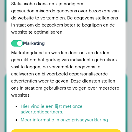
Statistische diensten zijn nodig om
gepseudonimiseerde gegevens over bezoekers van
de website te verzamelen. De gegevens stellen ons
in staat om de bezoekers beter te begrijpen en de
website te optimaliseren.
Marketing
Gewicht:
4 kg
Marketingdiensten worden door ons en derden
Leeftijd:
3 jaar, 2 maanden
gebruikt om het gedrag van individuele gebruikers
Geslacht:
Reu
vast te leggen, de verzamelde gegevens te
analyseren en bijvoorbeeld gepersonaliseerde
advertenties weer te geven. Deze diensten stellen
Australische Herder
ons in staat om gebruikers te volgen over meerdere
websites.
Maeve
Hier vind je een lijst met onze
advertentiepartners.
Meer informatie in onze privacyverklaring