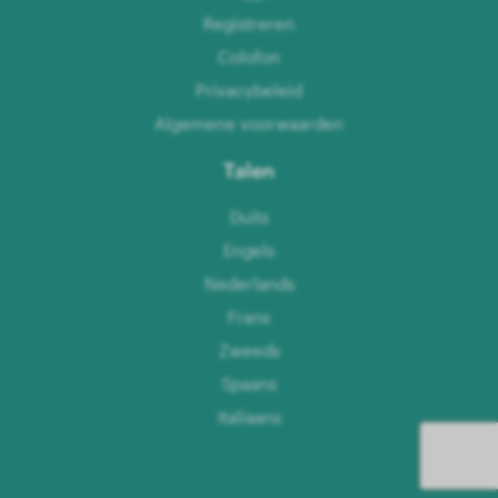
Registreren
Colofon
Privacybeleid
Algemene voorwaarden
Talen
Duits
Engels
Nederlands
Frans
Zweeds
Spaans
Italiaans