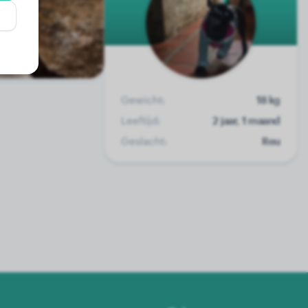
Gewicht:
18 kg
Leeftijd:
2 jaar, 1 maand
Geslacht:
Reu