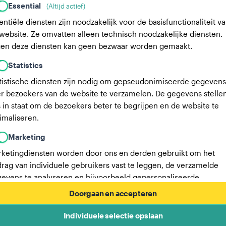
Essential
(Altijd actief)
entiële diensten zijn noodzakelijk voor de basisfunctionaliteit v
website. Ze omvatten alleen technisch noodzakelijke diensten.
en deze diensten kan geen bezwaar worden gemaakt.
Statistics
tistische diensten zijn nodig om gepseudonimiseerde gegevens
r bezoekers van de website te verzamelen. De gegevens stelle
 in staat om de bezoekers beter te begrijpen en de website te
imaliseren.
Marketing
ketingdiensten worden door ons en derden gebruikt om het
rag van individuele gebruikers vast te leggen, de verzamelde
evens te analyseren en bijvoorbeeld gepersonaliseerde
ertenties weer te geven. Deze diensten stellen ons in staat om
Doorgaan en accepteren
ruikers te volgen over meerdere websites.
Individuele selectie opslaan
Hier vind je een lijst met onze advertentiepartners.