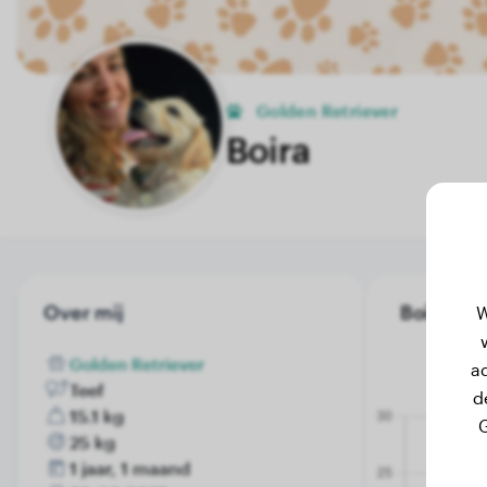
Golden Retriever
Boira
Over mij
Boira's g
W
Golden Retriever
a
Teef
d
15.1 kg
G
25 kg
1 jaar, 1 maand