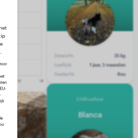
het
tip
we
.
Gewicht:
35 kg
Door
Leeftijd:
1 jaar, 3 maanden
Geslacht:
Reu
met
aten
 EU-
e
Chihuahua
ijk
Blanca
le
ou