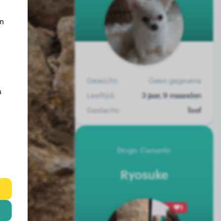
an
Gewicht:
Geen gegevens
n
Leeftijd:
3 jaar, 9 maanden
Geslacht:
Teef
Dogo Canario
Ryosuke
1