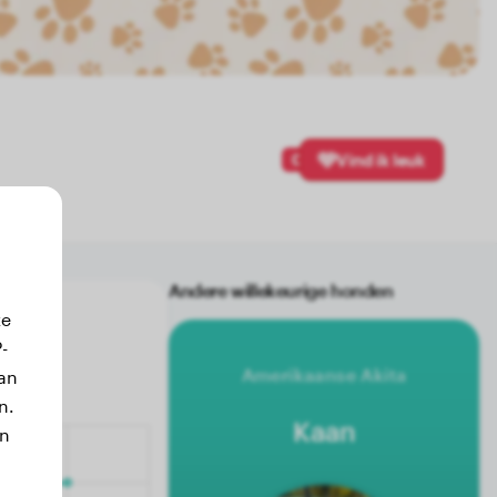
0
Vind ik leuk
Andere willekeurige honden
ze
-
Amerikaanse Akita
an
n.
Kaan
jn