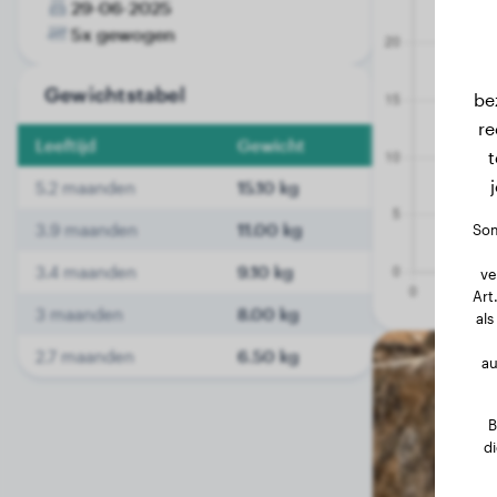
29-06-2025
5x gewogen
Gewichtstabel
be
re
Leeftijd
Gewicht
t
5.2 maanden
15.10 kg
3.9 maanden
11.00 kg
Som
3.4 maanden
9.10 kg
ve
Art
3 maanden
8.00 kg
als
2.7 maanden
6.50 kg
au
B
d