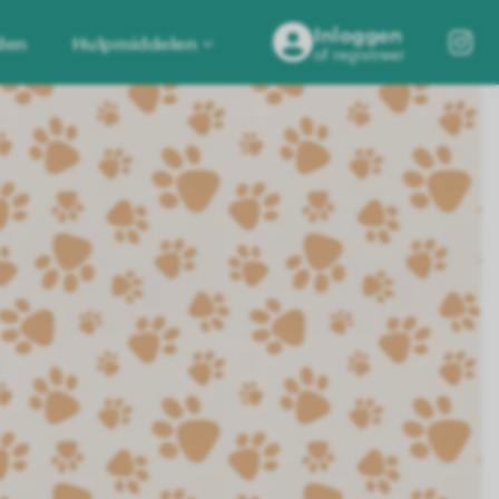
Inloggen
den
Hulpmiddelen
of registreer