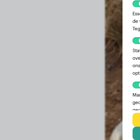
Ess
de 
Teg
Sta
ove
ons
opt
Mar
ged
geg
adv
geb